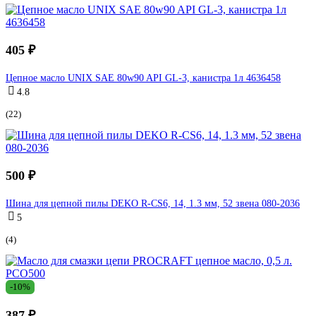
405 ₽
Цепное масло UNIX SAE 80w90 API GL-3, канистра 1л 4636458
4.8
(22)
500 ₽
Шина для цепной пилы DEKO R-CS6, 14, 1.3 мм, 52 звена 080-2036
5
(4)
-10%
387 ₽