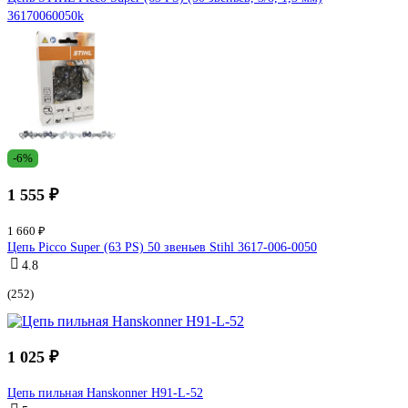
36170060050k
-6%
1 555 ₽
1 660 ₽
Цепь Picco Super (63 PS) 50 звеньев Stihl 3617-006-0050
4.8
(252)
1 025 ₽
Цепь пильная Hanskonner H91-L-52