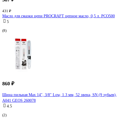
431 ₽
Масло для смазки цепи PROCRAFT цепное масло, 0,5 л. PCO500
5
(8)
860 ₽
Шина пильная Max 14", 3/8" Low, 1.3 мм, 52 звена, SN (9 зубьев),
A041 GEOS 260078
4.5
(2)