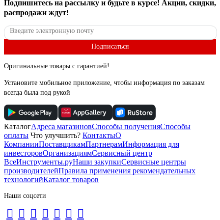
Подпишитесь
на рассылку
и будьте в курсе! Акции, скидки,
распродажи ждут!
Подписаться
Оригинальные товары с гарантией!
Установите мобильное приложение, чтобы информация по заказам
всегда была под рукой
Каталог
Адреса магазинов
Способы получения
Способы
оплаты
Что улучшить?
Контакты
О
Компании
Поставщикам
Партнерам
Информация для
инвесторов
Организациям
Сервисный центр
ВсеИнструменты.ру
Наши закупки
Сервисные центры
производителей
Правила применения рекомендательных
технологий
Каталог товаров
Наши соцсети