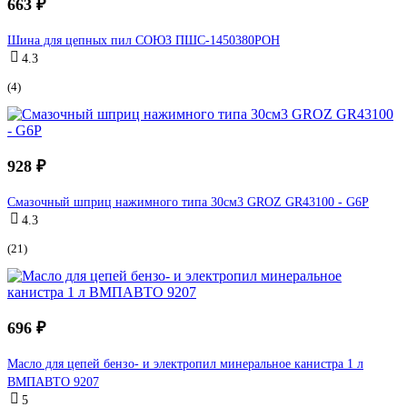
663 ₽
Шина для цепных пил СОЮЗ ПШС-1450380POH
4.3
(4)
928 ₽
Смазочный шприц нажимного типа 30см3 GROZ GR43100 - G6P
4.3
(21)
696 ₽
Масло для цепей бензо- и электропил минеральное канистра 1 л
ВМПАВТО 9207
5