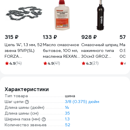
315 ₽
133 ₽
928 ₽
579
Цепь 14", 1.3 мм, 52
Масло смазочное
Смазочный шприц
Масл
звена 91VP(SL)
бытовое, 100 мл,
нажимного типа
0.94
FORZA
масленка REXANT
30см3 GROZ
000
FZ01.07.05.004
09-3941
GR43100 - G6P
4.9
(14)
4.9
(41)
4.3
(21)
4.
БЛИСТЕР
Характеристики
Тип товара
шина
Шаг цепи
3/8 (0.375) дюйм
Длина шины (дюйм)
14
Длина шины (см)
35
Ширина паза (мм)
1.3
Количество звеньев
52