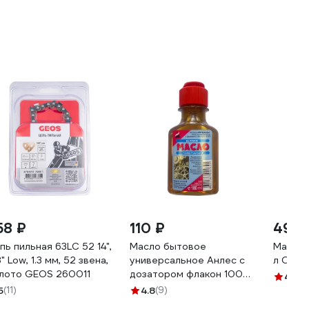
58 ₽
110 ₽
490 
пь пильная 63LC 52 14",
Масло бытовое
Масло 
" Low, 1.3 мм, 52 звена,
универсальное Анлес с
л OILR
лото GEOS 260011
дозатором флакон 100мл
4.7
(5
70282
5
(11)
4.8
(9)