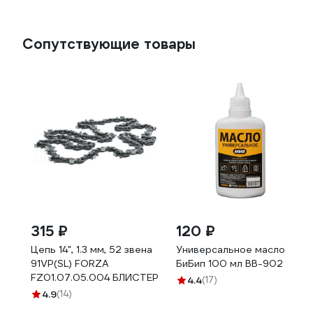
Сопутствующие товары
315 ₽
120 ₽
Цепь 14", 1.3 мм, 52 звена
Универсальное масло
91VP(SL) FORZA
БиБип 100 мл BB-902
FZ01.07.05.004 БЛИСТЕР
4.4
(17)
4.9
(14)