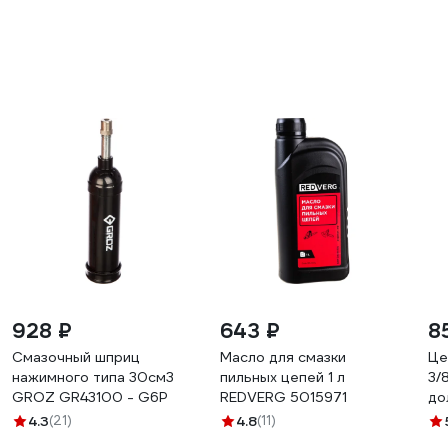
928 ₽
643 ₽
8
Смазочный шприц
Масло для смазки
Це
нажимного типа 30см3
пильных цепей 1 л
3/8
GROZ GR43100 - G6P
REDVERG 5015971
до
4.3
(21)
4.8
(11)