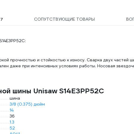
Ы
7
СОПУТСТВУЮЩИЕ ТОВАРЫ
ВО
 S14E3PP52C:
окой прочностью и стойкостью к износу. Сварка двух частей 
ален даже при интенсивных условиях работы. Носовая звездоч
ной шины Unisaw S14E3PP52C
шина
3/8 (0.375) дюйм
14
36
1.3
52