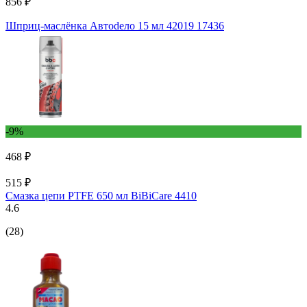
856 ₽
Шприц-маслёнка Автоdело 15 мл 42019 17436
-9%
468 ₽
515 ₽
Смазка цепи PTFE 650 мл BiBiCare 4410
4.6
(28)