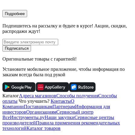
Подробнее
Подпишитесь
на рассылку
и будьте в курсе! Акции, скидки,
распродажи ждут!
Подписаться
Оригинальные товары с гарантией!
Установите мобильное приложение, чтобы информация по
заказам всегда была под рукой
Каталог
Адреса магазинов
Способы получения
Способы
оплаты
Что улучшить?
Контакты
О
Компании
Поставщикам
Партнерам
Информация для
инвесторов
Организациям
Сервисный центр
ВсеИнструменты.ру
Наши закупки
Сервисные центры
производителей
Правила применения рекомендательных
технологий
Каталог товаров