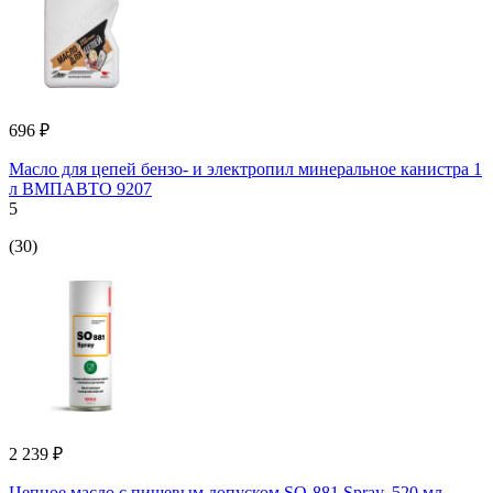
696 ₽
Масло для цепей бензо- и электропил минеральное канистра 1
л ВМПАВТО 9207
5
(30)
2 239 ₽
Цепное масло с пищевым допуском SO-881 Spray, 520 мл