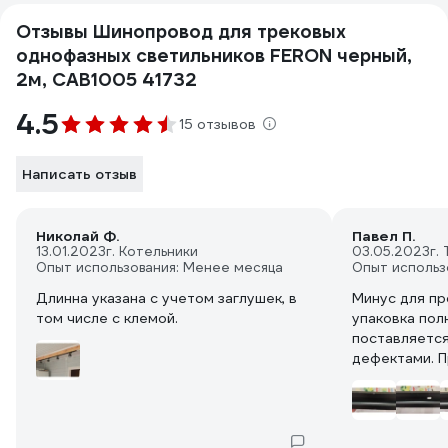
Отзывы Шинопровод для трековых
однофазных светильников FERON черный,
2м, CAB1005 41732
4.5
15 отзывов
Написать отзыв
Николай Ф.
Павел П.
13.01.2023
г. Котельники
03.05.2023
г.
Опыт использования: Менее месяца
Опыт использ
Длинна указана с учетом заглушек, в
Минус для пр
том числе с клемой.
упаковка пол
поставляется
дефектами. П
внимательнее