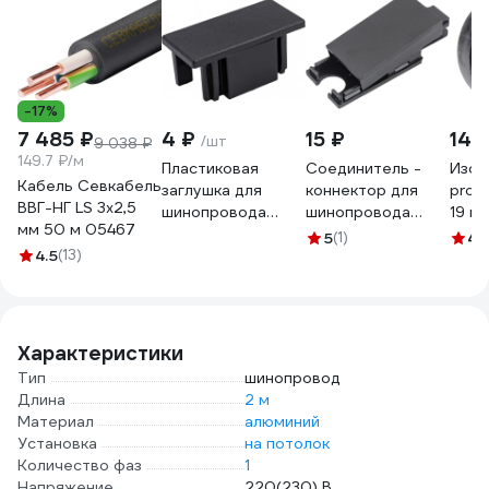
-17%
7 485 ₽
4 ₽
15 ₽
144
/шт
9 038 ₽
149.7 ₽/м
Пластиковая
Cоединитель -
Изол
Кабель Севкабель
заглушка для
коннектор для
prof
ВВГ-НГ LS 3х2,5
шинопровода
шинопровода
19 мм
мм 50 м 05467
FERON черный,
FERON черный,
черн
5
(1)
4.
4.5
(13)
LD1013, 41988
LD1012, 41987
Характеристики
Тип
шинопровод
Длина
2 м
Материал
алюминий
Установка
на потолок
Количество фаз
1
Напряжение
220(230) В