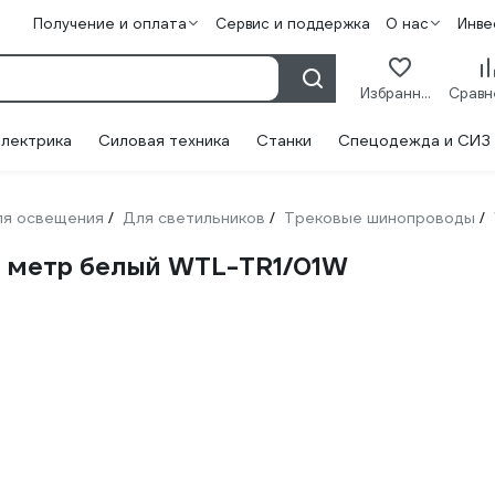
Получение и оплата
Сервис и поддержка
О нас
Инве
Избранное
лектрика
Силовая техника
Станки
Спецодежда и СИЗ
ля освещения
Для светильников
Трековые шинопроводы
/
/
/
 метр белый WTL-TR1/01W