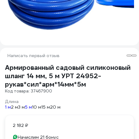
Написать первый отзыв
Армированный садовый силиконовый
шланг 14 мм, 5 м УРТ 24952-
рукав*сил*арм*14мм*5м
Код товара: 37467900
Длина
1 м
2 м
3 м
5 м
10 м
15 м
20 м
2 182 ₽
Начислим 21 бонус