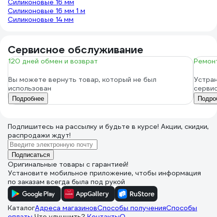
Силиконовые 16 мм
Силиконовые 16 мм 1 м
Силиконовые 14 мм
Сервисное обслуживание
120 дней обмен и возврат
Ремонт
Вы можете вернуть товар, который не был
Устран
использован
серви
Подробнее
Подро
Подпишитесь
на рассылку
и будьте в курсе! Акции, скидки,
распродажи ждут!
Подписаться
Оригинальные товары с гарантией!
Установите мобильное приложение, чтобы информация
по заказам всегда была под рукой
Каталог
Адреса магазинов
Способы получения
Способы
оплаты
Что улучшить?
Контакты
О