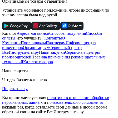
Оригинальные товары с гарантией!
Установите мобильное приложение, чтобы информация по
заказам всегда была под рукой
Каталог
Адреса магазинов
Способы получения
Способы
оплаты
Что улучшить?
Контакты
О
Компании
Поставщикам
Партнерам
Информация для
инвесторов
Организациям
Сервисный центр
ВсеИнструменты.ру
Наши закупки
Сервисные центры
производителей
Правила применения рекомендательных
технологий
Каталог товаров
Наши соцсети
Чат для бизнес-клиентов
Подать заявку
Вы принимаете условия
политики в отношении обработки
персональных данных
и
пользовательского соглашения
каждый раз, когда оставляете свои данные в любой форме
обратной связи на сайте ВсеИнструменты.ру