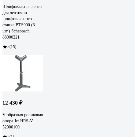
Шлифовальная лента
для ленточно-
шлифовального
станка BTS900 (3
шт.) Scheppach
88000221
5
(15)
12 430 ₽
V-образная роликовая
опора Jet HRS-V
52000100
5
(1)