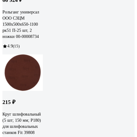
Рольганг универсал
ООО СЗЦМ
1500х500х650-1100
рк51 П-25 шт, 2
ножки 00-00008734
4.9
(15)
215 ₽
Круг шлифовальный
(5 шт; 150 мм; Р180)
для шлифовальных
станков Fit 39808