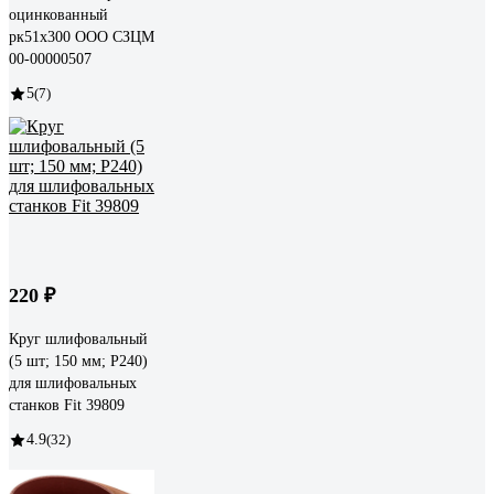
оцинкованный
рк51x300 ООО СЗЦМ
00-00000507
5
(7)
220 ₽
Круг шлифовальный
(5 шт; 150 мм; Р240)
для шлифовальных
станков Fit 39809
4.9
(32)