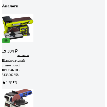
Аналоги
-8%
19 394 ₽
21 100 ₽
Шлифовальный
станок Ryobi
RBDS4601G
5133002858
4.3
(112)