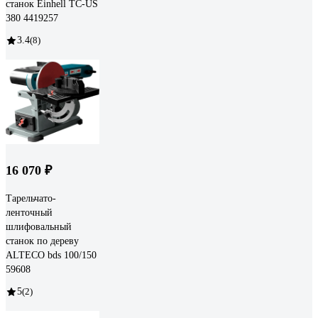
станок Einhell TC-US
380 4419257
3.4
(8)
16 070 ₽
Тарельчато-
ленточный
шлифовальный
станок по дереву
ALTECO bds 100/150
59608
5
(2)