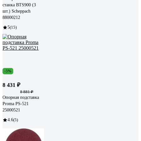
станка BTS900 (3
шт.) Scheppach
88000212
5
(15)
-5%
8 431 ₽
8 881 ₽
Опорная подставка
Proma PS-521
25000521
4.6
(5)