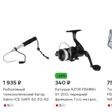
-28%
1 935 ₽
340 ₽
7
Рыболовный
Катушка AZOR FISHING
Тк
телескопический багор
SY 200, передний
FI
Salmo ICE GAFF 62 ZG-62
фрикцион, 1 п.п, металл,
14
пластик, с леской 0.25 мм
5
(4)
3
(2)
142-039