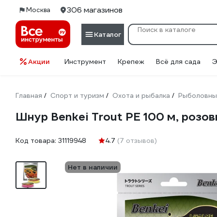
306 магазинов
Москва
Каталог
Акции
Инструмент
Крепеж
Всё для сада
Э
Главная
Спорт и туризм
Охота и рыбалка
Рыболовны
/
/
/
Шнур Benkei Trout PE 100 м, розов
Код товара:
31119948
4.7
(7 отзывов)
Нет в наличии