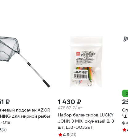
-28%
51 ₽
1 430 ₽
252 
476.67 ₽/шт
аневый подсачек AZOR
Спинни
Набор балансиров LUCKY
SHING для мирной рыбы
"Шторм"
JOHN 3 MIX, окуневый 2, 3
6-019
файберг
шт. LJB-003SET
10-30г
5
(5)
4.3
(6
4.9
(21)