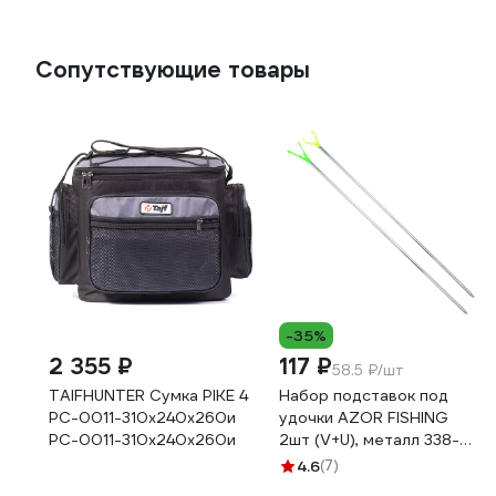
Сопутствующие товары
-35%
2 355 ₽
117 ₽
58.5 ₽/шт
TAIFHUNTER Сумка PIKE 4
Набор подставок под
РС-0011-310x240x260и
удочки AZOR FISHING
РС-0011-310х240х260и
2шт (V+U), металл 338-
365
4.6
(7)