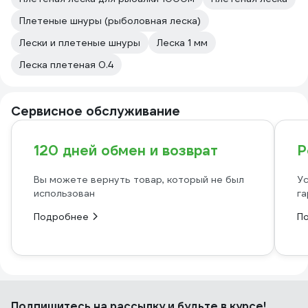
Плетеные шнуры (рыболовная леска)
Лески и плетеные шнуры
Леска 1 мм
Леска плетеная 0.4
Сервисное обслуживание
120 дней обмен и возврат
Р
Вы можете вернуть товар, который не был
Ус
использован
га
Подробнее
П
Подпишитесь
на рассылку
и будьте в курсе!