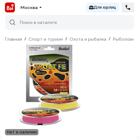
Москва
Для юрлиц
Поиск в каталоге
Главная
/
Спорт и туризм
/
Охота и рыбалка
/
Рыболовны
Нет в наличии