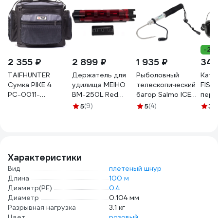
-28
2 355 ₽
2 899 ₽
1 935 ₽
340
TAIFHUNTER
Держатель для
Рыболовный
Кату
Сумка PIKE 4
удилища MEIHO
телескопический
FISHING S
РС-0011-
BM-250L Red
багор Salmo ICE
пере
310x240x260и
Black 50х54х283
GAFF 62 ZG-62
фрикц
5
(9)
5
(4)
3
(
РС-0011-
BM-250L-RB
метал
310х240х260и
леск
142-
Характеристики
Вид
плетеный шнур
Длина
100 м
Диаметр(PE)
0.4
Диаметр
0.104 мм
Разрывная нагрузка
3.1 кг
Цвет
розовый