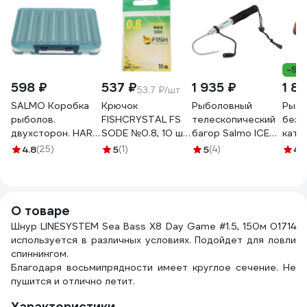
-9%
598 ₽
537 ₽
1 935 ₽
1 8
53.7 ₽/шт
SALMO Коробка
Крючок
Рыболовный
Рыбо
рыболов.
FISHCRYSTAL FS
телескопический
безы
двухсторон. HARD
SODE №0.8, 10 шт
багор Salmo ICE
кату
LURES SPECIAL
10006-008F
GAFF 62 ZG-62
22RE
4.8
(25)
5
(1)
5
(4)
4.
275х195х55 2714
О товаре
Шнур LINESYSTEM Sea Bass X8 Day Game #1.5, 150м 01714
используется в различных условиях. Подойдет для ловли
спиннингом.
Благодаря восьмипрядности имеет круглое сечение. Не
пушится и отлично летит.
Характеристики