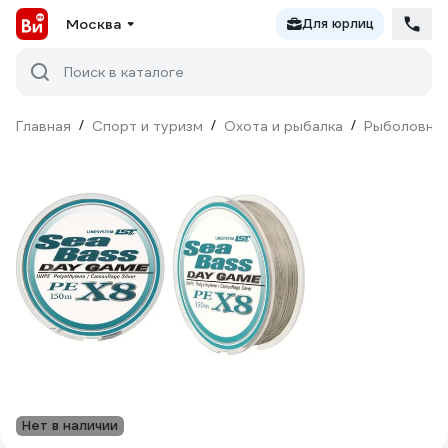
Москва
Для юрлиц
Поиск в каталоге
Главная
/
Спорт и туризм
/
Охота и рыбалка
/
Рыболовны
Нет в наличии