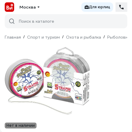
Москва
Для юрлиц
Поиск в каталоге
Главная
/
Спорт и туризм
/
Охота и рыбалка
/
Рыболовны
Нет в наличии