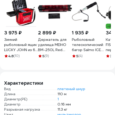
-28
3 975 ₽
2 899 ₽
1 935 ₽
340
Зимний
Держатель для
Рыболовный
Кату
рыболовный ящик
удилища MEIHO
телескопический
FISHING S
LUCKY JOHN из 6-
BM-250L Red
багор Salmo ICE
пере
ти частей LJ2050
Black 50х54х283
GAFF 62 ZG-62
фрикц
4.8
(10)
5
(9)
5
(4)
3
(
BM-250L-RB
метал
леск
142-
Характеристики
Вид
плетеный шнур
Длина
110 м
Диаметр(PE)
1
Диаметр
0.16 мм
Разрывная нагрузка
11.3 кг
Цвет
мультиколор