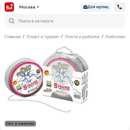
Москва
Для юрлиц
Поиск в каталоге
Главная
/
Спорт и туризм
/
Охота и рыбалка
/
Рыболовны
Нет в наличии