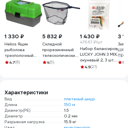
1 330 ₽
5 832 ₽
1 430 ₽
3 1
476.67 ₽/шт
Helios Ящик
Складной
Зимн
Набор балансиров
рыболова
прорезиненный
LUCK
LUCKY JOHN 3 MIX,
трехполочный
телескопический
TECH
окуневый 2, 3 шт.
зеленый
подсачек LUCKY
64см
4.7
(6)
4
(5)
5
(
LJB-003SET
00000081686
JOHN
4.9
(21)
190х50х60см LJ-
7359-190
Характеристики
Вид
плетеный шнур
Длина
150 м
Диаметр(PE)
1.5
Диаметр
0.2 мм
Разрывная нагрузка
15.9 кг
Цвет
мультиколор