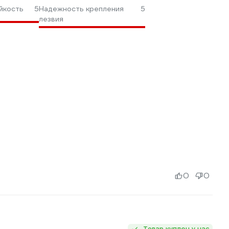
йкость
5
Надежность крепления
5
лезвия
0
0
Товар куплен у нас