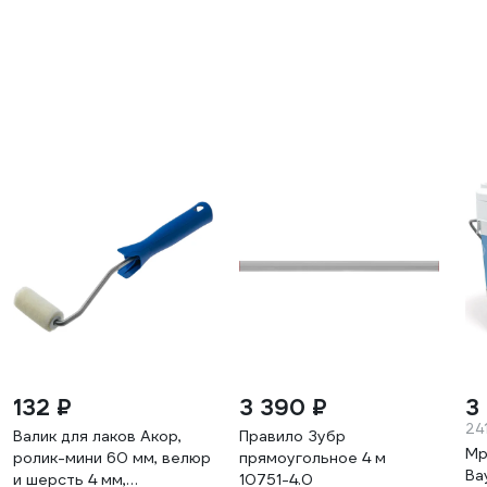
132 ₽
3 390 ₽
3
241
Валик для лаков Акор,
Правило Зубр
Мр
ролик-мини 60 мм, велюр
прямоугольное 4 м
Ba
и шерсть 4 мм,
10751-4.0