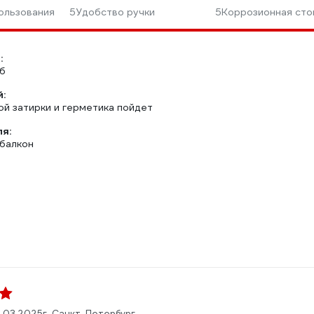
ользования
5
Удобство ручки
5
Коррозионная сто
:
уб
:
ой затирки и герметика пойдет
ля:
 балкон
.03.2025
г. Санкт-Петербург