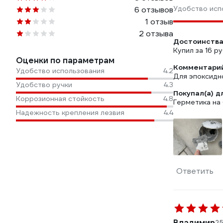
Удобство исп
6 отзывов
1 отзыв
2 отзыва
Достоинства
Купил за 16 р
Оценки по параметрам
Комментарий
Удобство использования
4.2
Для эпоксидн
Удобство ручки
4.3
Покупал(а) д
Коррозионная стойкость
4.8
Герметика на
Надежность крепления лезвия
4.4
Ответить
Владимир
25