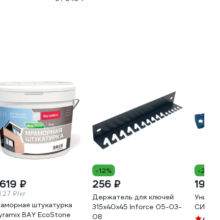
-12%
-24%
 619 ₽
256 ₽
199 
.27 ₽/кг
Держатель для ключей
Универ
аморная штукатурка
315х40х45 Inforce 05-03-
СИБРТ
yramix BAY EcoStone
08
4.4
(8