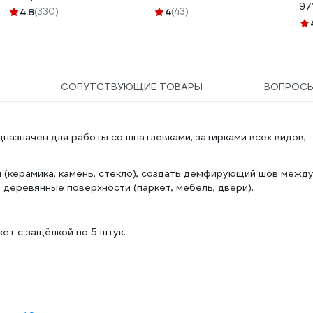
97
кронштейн 6 мм, Мастер
4.8
(330)
4
(43)
501 30 060
СОПУТСТВУЮЩИЕ ТОВАРЫ
ВОПРОС
назначен для работы со шпатлевками, затирками всех видов,
(керамика, камень, стекло), создать демфирующий шов межд
 деревянные поверхности (паркет, мебель, двери).
ет с защёлкой по 5 штук.