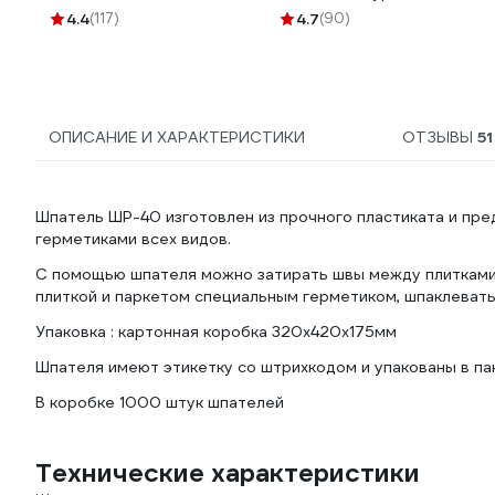
щетина 01099-100_z01
4.4
(117)
4.7
(90)
ОПИСАНИЕ И ХАРАКТЕРИСТИКИ
ОТЗЫВЫ
51
Шпатель ШР-40 изготовлен из прочного пластиката и пред
герметиками всех видов.
С помощью шпателя можно затирать швы между плитками 
плиткой и паркетом специальным герметиком, шпаклевать
Упаковка : картонная коробка 320х420х175мм
Шпателя имеют этикетку со штрихкодом и упакованы в пак
В коробке 1000 штук шпателей
Технические характеристики