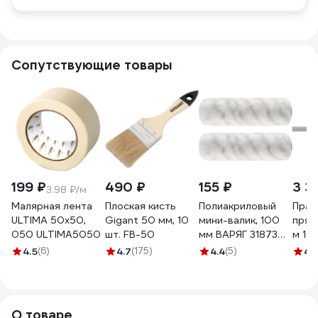
Сопутствующие товары
199 ₽
490 ₽
155 ₽
3 3
3.98 ₽/м
Малярная лента
Плоская кисть
Полиакриловый
Прав
ULTIMA 50x50,
Gigant 50 мм, 10
мини-валик, 100
прям
050 ULTIMA5050
шт. FB-50
мм ВАРЯГ 31873
м 10
тов-149014 (2 шт.)
4.5
(6)
4.7
(175)
4.4
(5)
4
(
О товаре