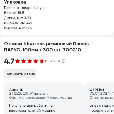
Упаковка
Единица товара: Штука
Вес, кг: 18.5
Длина, мм: 320
Ширина, мм: 420
Высота, мм: 175
Отзывы Шпатель резиновый Damos
ПАРУС-100мм / 300 шт. 700210
4.7
61 отзыв
Написать отзыв
Анна Я.
СЕРГЕЙ
21.12.2023
г. Мурманск
05.04.2024
г.
Опыт использования: Менее месяца
Опыт использ
Покупала для работы на
Бывают шпате
клеемазательной машине.
поверхность