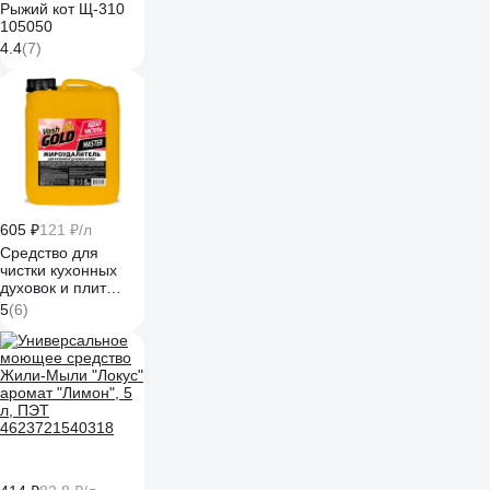
Рыжий кот Щ-310
105050
4.4
(7)
605 ₽
121 ₽/л
Средство для
чистки кухонных
духовок и плит
VASH GOLD Master
5
(6)
5 л антижир 307055