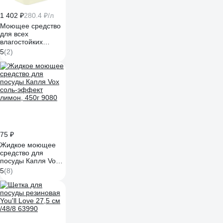
1 402 ₽
280.4 ₽/л
Моющее средство
для всех
влагостойких
поверхностей АиС
5
(2)
BIOSOAP
Proffecional / D207
5 л 9050723
75 ₽
Жидкое моющее
средство для
посуды Капля Vox
соль-эффект
5
(8)
лимон, 450г 9080