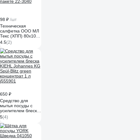
98 ₽
/шт
Техническая
салфетка ООО МЛ
Текс (ХПП) 80x100
см, серая, в
4.5
(2)
индивидуальном
пакете 22-3040
650 ₽
Средство для
мытья посуды с
усилителем блеска
KIEHL Johannes KG
5
(4)
Spül-Blitz green
концентрат 1 л
j555901