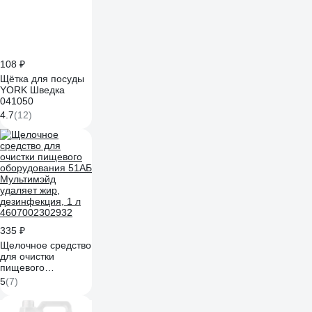
108 ₽
Щётка для посуды
YORK Шведка
041050
4.7
(12)
335 ₽
Щелочное средство
для очистки
пищевого
оборудования 51АБ
5
(7)
Мультимэйд
удаляет жир,