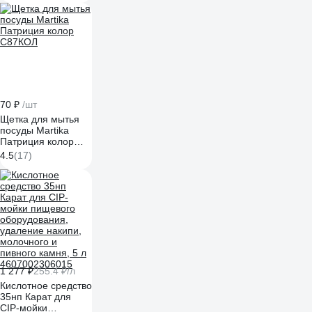
70 ₽
/шт
Щетка для мытья
посуды Martika
Патриция колор
С87КОЛ
4.5
(17)
1 277 ₽
255.4 ₽/л
Кислотное средство
35нп Карат для
CIP-мойки