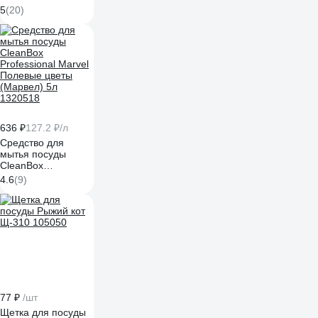
пищевого
5
(20)
оборудования,
удаление накипи,
молочного и
пивного камня, 5 л
4607002306015
636 ₽
127.2 ₽/л
Средство для
мытья посуды
CleanBox
Professional Marvel
4.6
(9)
Полевые цветы
(Марвел) 5л
1320518
77 ₽
/шт
Щетка для посуды