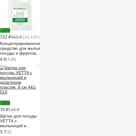
дезинфекция, 1 л
4607002302932
-25%
722 ₽
959 ₽
144.4 ₽/л
Концентрированное
средство для мытья
посуды и фруктов
Synergetic Алоэ
4.8
(138)
флакон, 5 л
4623722258380
103503
-35%
75 ₽
116 ₽
Щетка для посуды
VETTA с
мыльницей и
дозатором,
3.7
(3)
пластик, 8 см 441-