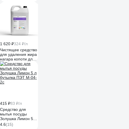
010
1 620 ₽
324 ₽/л
Чистящее средство
для удаления жира
нагара копоти для
кухни антижир для
плит CleanBox
Professional Daze
(Дейз) 5л 13075
415 ₽
83 ₽/л
Средство для
мытья посуды
Золушка Лимон 5 л
бутылка ПЭТ М-04-
4.6
(15)
2c