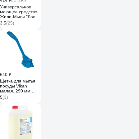
414 ₽
82.8 ₽/л
Универсальное
моющее средство
Жили-Мыли "Локус"
аромат "Лимон", 5
3.5
(25)
л, ПЭТ
4623721540318
640 ₽
Щетка для мытья
посуды Vikan
малая, 290 мм,
средний ворс,
5
(3)
синий 42873