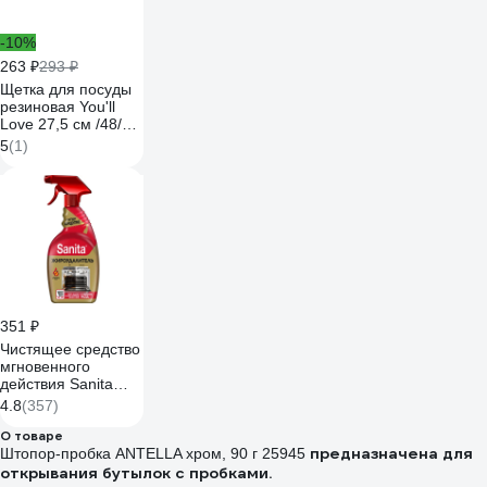
-10%
263 ₽
293 ₽
Щетка для посуды
резиновая You'll
Love 27,5 см /48/8
63990
5
(1)
351 ₽
Чистящее средство
мгновенного
действия Sanita
Жироудалитель
4.8
(357)
GOLD 500 мл
22804 25360
О товаре
предназначена для
Штопор-пробка ANTELLA хром, 90 г 25945
открывания бутылок с пробками.