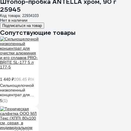
Штопор-пробка ANTELLA хром, 90 г
25945
Код товара: 22934103
Нет в наличии
Подписаться на товар
Сопутствующие товары
1 440 ₽
206.45 ₽/л
Сильнощелочной
низкопенный
концентрат для
очистки алюминия
5
(1)
и его сплавов PRO-
BRITE SL-177 5 л
177-5