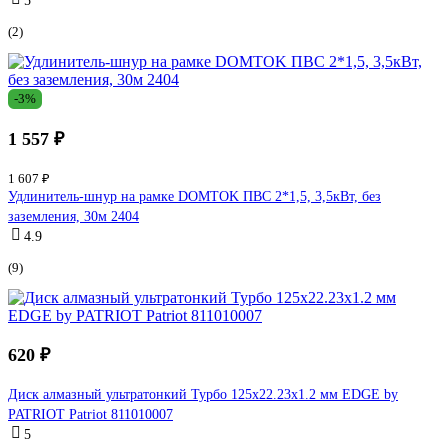
5
(2)
-3%
1 557 ₽
1 607 ₽
Удлинитель-шнур на рамке DOMTOK ПВС 2*1,5, 3,5кВт, без
заземления, 30м 2404
4.9
(9)
620 ₽
Диск алмазный ультратонкий Турбо 125x22.23х1.2 мм EDGE by
PATRIOT Patriot 811010007
5