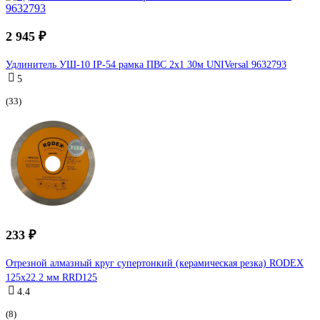
2 945 ₽
Удлинитель УШ-10 IP-54 рамка ПВС 2x1 30м UNIVersal 9632793
5
(33)
233 ₽
Отрезной алмазный круг супертонкий (керамическая резка) RODEX
125х22.2 мм RRD125
4.4
(8)