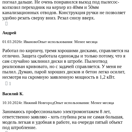
погнал дальше. Не очень понравился выход под пылесос-
колхозил переходник на керхер из 40мм и 50мм
канализационных отводов. Конструкция ручки не позволяет
удобно резать сверху вниз. Резал снизу вверх.
Андрей
01.03.2026
г. Иваново
Опыт использования: Менее месяца
Работал по кирпичу, тремя хорошими дисками, справляется на
отлично. Защита сработала единожды и только потому, что я
сам случайно заклинил диски в штробе. Пылеотвод
реализован кривовато, но с задачей справляется. У меня не
пылил. Думаю, парой хороших дисков и бетон легко осилит,
несмотря на скромную заявленную мощность в 1,2 кВт.
1
Василий К.
10.10.2024
г. Нижний Новгород
Опыт использования: Менее месяца
Занимаюсь профессионально электромонтажем 8 лет,
ответственно заявляю - хоть глубина реза не самая большая,
модель легкая и удобная в работе, на очереди пятый объект
под штробление.