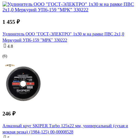
1 455 ₽
Удлинитель ООО "ГОСТ-ЭЛЕКТРО" 1x30 м на рамке ПВС 2x1,0
Меркурий УП6-159 "МРК" 330222
4.8
(6)
246 ₽
Алмазный круг SKIPER Turbo 125x22 мм, универсальный (сухая и
мокрая резка) (1984-125) 00-00008528