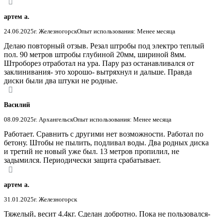
артем а.
24.06.2025
г. Железногорск
Опыт использования: Менее месяца
Делаю повторный отзыв. Резал штробы под электро теплый
пол. 90 метров штробы глубиной 20мм, шириной 8мм.
Штроборез отработал на ура. Пару раз останавливался от
заклинивания- это хорошо- вытряхнул и дальше. Правда
диски были два штуки не родные.
Василий
08.09.2025
г. Архангельск
Опыт использования: Менее месяца
Работает. Сравнить с другими нет возможности. Работал по
бетону. Штобы не пылить, подливал воды. Два родных диска
и третий не новый уже был. 13 метров пропилил, не
задымился. Периодически защита срабатывает.
артем а.
31.01.2025
г. Железногорск
Тяжелый, весит 4.4кг. Сделан добротно. Пока не пользовался-