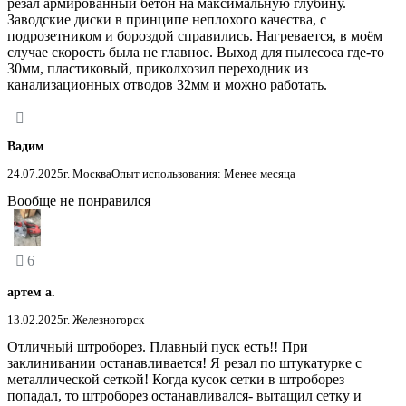
резал армированный бетон на максимальную глубину.
Заводские диски в принципе неплохого качества, с
подрозетником и бороздой справились. Нагревается, в моём
случае скорость была не главное. Выход для пылесоса где-то
30мм, пластиковый, приколхозил переходник из
канализационных отводов 32мм и можно работать.
Вадим
24.07.2025
г. Москва
Опыт использования: Менее месяца
Вообще не понравился
6
артем а.
13.02.2025
г. Железногорск
Отличный штроборез. Плавный пуск есть!! При
заклинивании останавливается! Я резал по штукатурке с
металлической сеткой! Когда кусок сетки в штроборез
попадал, то штроборез останавливался- вытащил сетку и