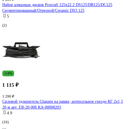
Набор алмазных дисков Procraft 125x22.2 DS125/DR125/DC125
Сегментированный/Отрезной/Ceramic DS3.125
5
(2)
-14%
1 115 ₽
1 290 ₽
Силовой удлинитель Glanzen на рамке, штепсельное гнездо КГ 2x1,5
20 м арт. ER-20-006 КА-00008203
4.9
(16)