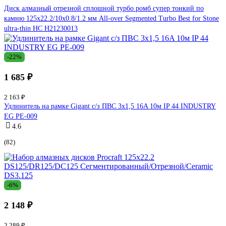
Диск алмазный отрезной сплошной турбо ромб супер тонкий по
камню 125x22.2/10x0.8/1.2 мм All-over Segmented Turbo Best for Stone
ultra-thin HC H21230013
-22%
1 685 ₽
2 163 ₽
Удлинитель на рамке Gigant с/з ПВС 3х1,5 16A 10м IP 44 INDUSTRY
EG PE-009
4.6
(82)
-6%
2 148 ₽
2 289 ₽