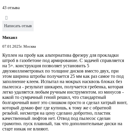
43 отзыва
Написать отзыв
Михаил
07.01.2025
г. Москва
Куплен на пробу как альтернатива фрезеру для прокладки
штроб в газобетоне под армирование. С задачей справляется
на 5+. конструкция позволяет установить 5
двухмиллиметровых по толщине дисков вместо двух, при
этом ширина штробы получается 25 мм как раз самое то под
заполнение клеем. Испытал на мокрых насквозь блоках без
пылесоса - результат шикарен, получается гребенка, которая
легко удаляется любым ручным инструментом. из минусов -
какой то сумрачный гений решил, что стандартный
болгарочный винт это слишком просто и сделал хитрый винт,
который думаю фиг где купишь, к тому же с обратной
резьбой. несмотря на цену сделано добротно, пластик
качественный люфтов нет. Отвод под пылесос сделан
грамотно. пуск плавный, так что дополнительные диски на
старт никак не влияют.