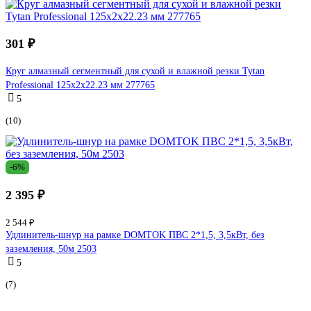
301 ₽
Круг алмазный сегментный для сухой и влажной резки Tytan
Professional 125x2x22.23 мм 277765
5
(10)
-6%
2 395 ₽
2 544 ₽
Удлинитель-шнур на рамке DOMTOK ПВС 2*1,5, 3,5кВт, без
заземления, 50м 2503
5
(7)