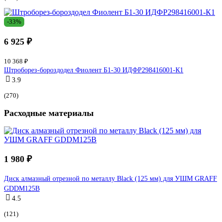
-33%
6 925 ₽
10 368 ₽
Штроборез-бороздодел Фиолент Б1-30 ИДФР298416001-К1
3.9
(270)
Расходные материалы
1 980 ₽
Диск алмазный отрезной по металлу Black (125 мм) для УШМ GRAFF
GDDM125B
4.5
(121)