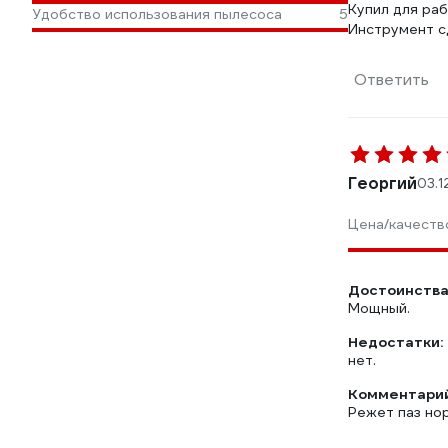
Купил для раб
Удобство использования пылесоса
5
Инструмент с
Ответить
Георгий
03.1
Цена/качеств
Достоинства
Мощный.
Недостатки:
нет.
Комментарий
Режет паз но