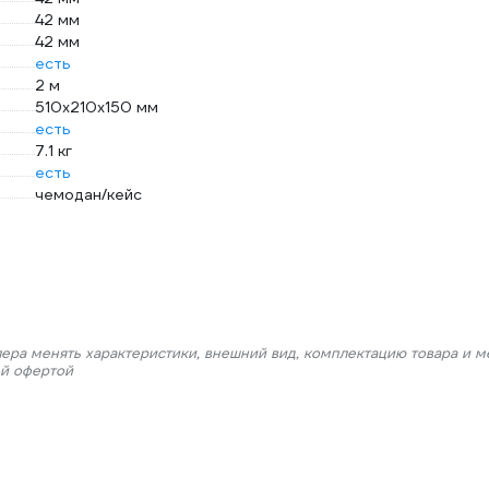
42 мм
42 мм
есть
2 м
510х210х150 мм
есть
7.1 кг
есть
чемодан/кейс
лера менять характеристики, внешний вид, комплектацию товара и м
ой офертой