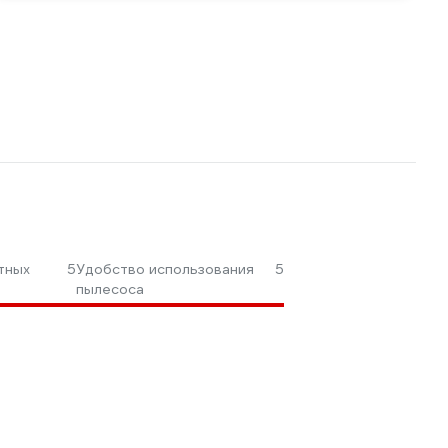
тных
5
Удобство использования
5
пылесоса