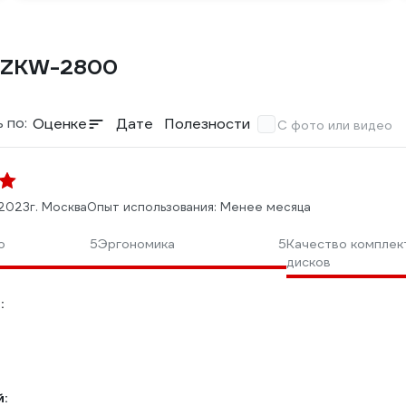
k ZKW-2800
 по:
Оценке
Дате
Полезности
С фото или видео
.2023
г. Москва
Опыт использования: Менее месяца
о
5
Эргономика
5
Качество комплек
дисков
:
: