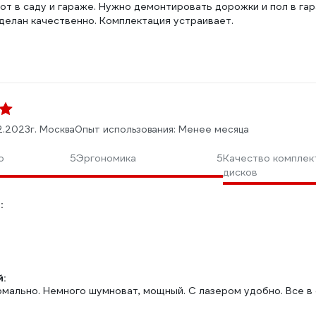
от в саду и гараже. Нужно демонтировать дорожки и пол в гар
делан качественно. Комплектация устраивает.
2.2023
г. Москва
Опыт использования: Менее месяца
о
5
Эргономика
5
Качество комплек
дисков
:
:
рмально. Немного шумноват, мощный. С лазером удобно. Все в