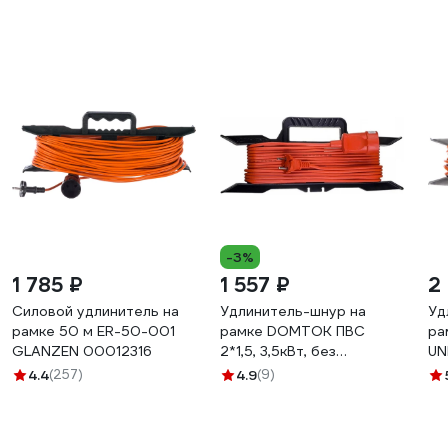
-3%
1 785 ₽
1 557 ₽
2
Силовой удлинитель на
Удлинитель-шнур на
Уд
рамке 50 м ER-50-001
рамке DOMTOK ПВС
ра
GLANZEN 00012316
2*1,5, 3,5кВт, без
UN
заземления, 30м 2404
4.4
(257)
4.9
(9)