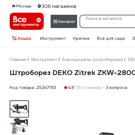
306 магазинов
Москва
Каталог
Акции
Инструмент
Крепеж
Всё для сада
Э
Главная
Инструмент
Бороздоделы (штроборезы)
DE
/
/
/
Штроборез DEKO Zitrek ZKW-2800 
Код товара:
25247193
4.8
(15 отзывов)
3 вопроса