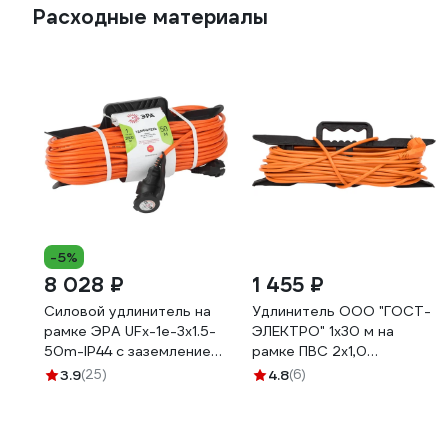
Расходные материалы
-5%
8 028 ₽
1 455 ₽
Силовой удлинитель на
Удлинитель ООО "ГОСТ-
рамке ЭРА UFx-1e-3x1.5-
ЭЛЕКТРО" 1x30 м на
50m-IP44 с заземлением
рамке ПВС 2x1,0
1 гнездо 50м ПВС 3х1.5
Меркурий УП6-159 "МРК"
3.9
(25)
4.8
(6)
Б0046814
330222