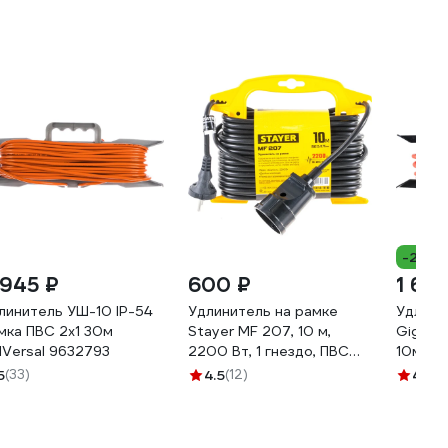
-22%
 945 ₽
600 ₽
1 685
линитель УШ-10 IP-54
Удлинитель на рамке
Удлини
мка ПВС 2x1 30м
Stayer MF 207, 10 м,
Gigant 
IVersal 9632793
2200 Вт, 1 гнездо, ПВС
10м IP
2х0,75 мм2, 55014-10_z01
PE-00
5
(33)
4.5
(12)
4.6
(8