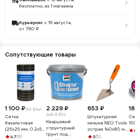
бесплатно
, из 1 магазина
Курьером:
c 19 августа,
от 780 ₽
Сопутствующие товары
1 100 ₽
2 229 ₽
653 ₽
185
110 ₽/м²
445.8 ₽/л
Сетка
Штукатурная
Серп
Кварцевый
базальтовая
кельма NEO Tools
150 
структурный
(25х25 мм; 0.2х50
острая 140х80 мм
4.
грунт под
м; 50 кН/м)
деревянная ручка
4.7
(9)
5
(5)