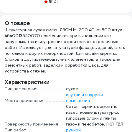
декоративные
Миагрид
5
(12)
50-121
штукатурки JOBI
4603783309023
STRUKTURQUARZGRUND
5 л 12220
О товаре
Штукатурная сухая смесь ЯЗСМ М-200 40 кг, 800 штук
4640013520070 применяется при выполнении как
наружных, так и внутренних строительно-отделочных
работ. Использует для штукатурки фасадов зданий, стен,
потолков и других поверхностей. Для кладки кирпича,
блоков и других мелкоштучных элементов, а также для
ремонтных работ, заделки и обработки швов, для
устройства стяжек.
Характеристики
Тип помещения
сухое
внутри и снаружи
Место применения
помещения
бетон, кирпич, цементно-
известковые штукатурки,
гипсовые блоки и плиты,
Поверхность применения
газо- и пенобетон, ГКЛ, ГВЛ
Тип работ
ручной