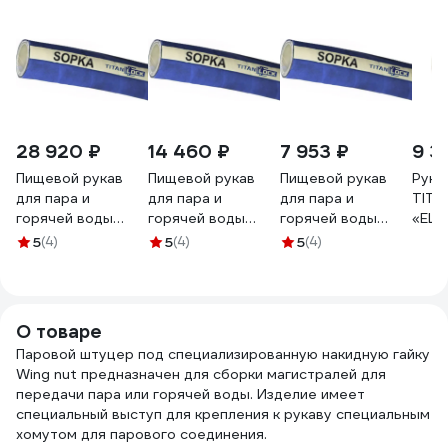
28 920 ₽
14 460 ₽
7 953 ₽
9 3
Пищевой рукав
Пищевой рукав
Пищевой рукав
Рука
для пара и
для пара и
для пара и
TITA
горячей воды
горячей воды
горячей воды
«ELB
TITAN LOCK 1in,
TITAN LOCK 1in
TITAN LOCK 1in,
диам.
5
(4)
5
(4)
5
(4)
«SOPKA»,внутр.диам.25мм,10bar,TL025SP
«SOPKA»
«SOPKA»,
+ 210
20м. TL025SP_20
внутренний
внутр.диам.25мм,10bar
TL02
диаметр 25 мм, 10
5м. TL025SP_5
TL02
Бар, 10 метров
О товаре
TL025SP_10
Паровой штуцер под специализированную накидную гайку
Wing nut предназначен для сборки магистралей для
передачи пара или горячей воды. Изделие имеет
специальный выступ для крепления к рукаву специальным
хомутом для парового соединения.