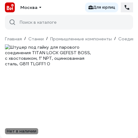
Москва
Для юрлиц
Поиск в каталоге
Главная
/
Станки
/
Промышленные компоненты
/
Соедини
Нет в наличии