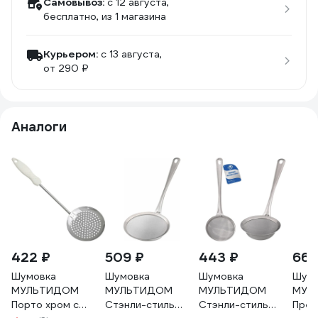
Самовывоз:
c 12 августа,
бесплатно
, из 1 магазина
Курьером:
c 13 августа,
от 290 ₽
Аналоги
422 ₽
509 ₽
443 ₽
666
Шумовка
Шумовка
Шумовка
Шумо
МУЛЬТИДОМ
МУЛЬТИДОМ
МУЛЬТИДОМ
МУЛ
Порто хром с
Стэнли-стиль
Стэнли-стиль
Прем