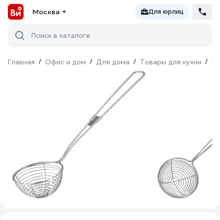
Москва
Для юрлиц
Поиск в каталоге
Главная
/
Офис и дом
/
Для дома
/
Товары для кухни
/
Ку