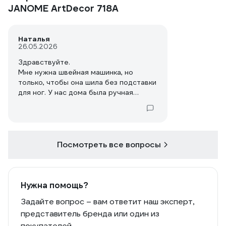
JANOME ArtDecor 718A
Наталья
26.05.2026
Здравствуйте.
Мне нужна швейная машинка, но
только, чтобы она шила без подставки
для ног. У нас дома была ручная
швейная машина, то есть шила с
помощью правой руки вращательным
движения ручки, справа. В школе была
машинка ножная, которой шить я не
могла, мне было неудобно
Посмотреть все вопросы
одновременно строчить и нажимать
на педаль. Сейчас много современных
машин, я просто не знаю какую модель
купить.Мне не подойдёт машинка с
Нужна помощь?
ножным управлением. А они вообще
Задайте вопрос – вам ответит наш эксперт,
бывают с ручным управлением или
представитель бренда или один из
все только с ножным управлением?
покупателей