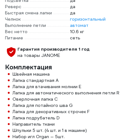
Подсветка
да
Реверс
да
Быстрая смена лапки
да
Челнок
горизонтальный
Выполнение петли
автомат
Вес нетто
10.6 кг
Питание
сеть
Гарантия производителя 1 год
на товары JANOME
Комплектация
Швейная машина
Лапка стандартная A
Лапка для втачивания молнии Е
Лапка для автоматического выполнения петли R
Оверлочная лапка C
Лапка для потайного шва G
Лапка для декоративных строчек F
Лапка подрубатель D
Направитель ткани
Шпульки 5 шт. (4 шт. и 1 в машине)
Набор игл Organ — 5шт.