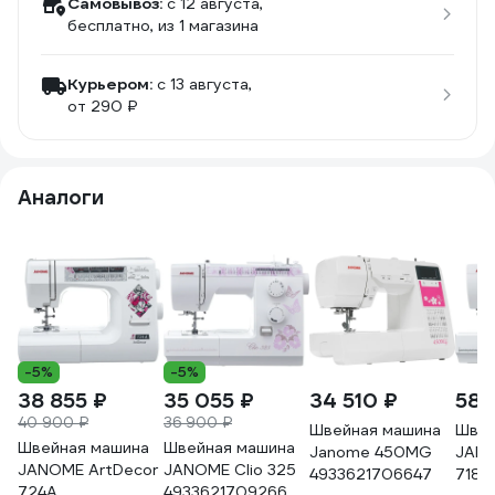
Самовывоз:
c 12 августа,
бесплатно
, из 1 магазина
Курьером:
c 13 августа,
от 290 ₽
Аналоги
-5%
-5%
38 855 ₽
35 055 ₽
34 510 ₽
58 
40 900 ₽
36 900 ₽
Швейная машина
Швей
Швейная машина
Швейная машина
Janome 450MG
JANO
JANOME ArtDecor
JANOME Clio 325
4933621706647
7180
724A
4933621709266