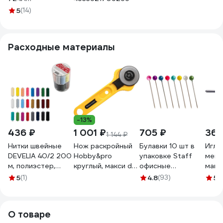
4933
4933621705862
5
(14)
Расходные материалы
-13%
436 ₽
1 001 ₽
705 ₽
367
1 144 ₽
Нитки швейные
Нож раскройный
Булавки 10 шт в
Игла
DEVELIA 40/2 200
Hobby&pro
упаковке Staff
мешк
м, полиэстер,
круглый, макси d
офисные
маши
НАБОР 24 цвета, в
45 7728478
EVERYDAY 28 мм
GK9-
5
(1)
4.8
(93)
5
(
ПОДАРОК набор
150 шт. в
4687
игл, (Девелия)
картонной
609624
коробке 226760
О товаре