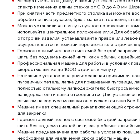
Выбирать можно и длину, и ширину стежка в соответ
спектр изменения длины стежка от 0,0 до 4,0 мм Шири
При снятии части предметного столика вы можете во
обработки низа рукавов, брюк, манжет, горловин, шта
Можно устанавливать иглу в нужное положение с пом
используйте центральное положение иглы Для обработ
отстрочки изделия, устанавливайте правое или левое
осуществляется в позиции переключателя строчек «п
Горизонтальный челнок с системой быстрой заправки 
шить без подъема нижней нити, как у обычных швейны
Профессиональная машина для работы в условиях пов
скоростью шитья до 1000 строчек в минуту
На машине установлена универсальная прижимная лапк
пуговичных петель, лапка для пришивания пуговицы, ла
полностью стальному лапкодержателю быстросъемного
лапкдержателя и лапка отсоединится Для установки н
рычагом на корпусе машинки он опускается вниз Все 
Машина имеет специальный рычаг включающий строчку
для закрепки
Горизонтальный челнок с системой быстрой заправки 
шить без подъема нижней нити, как у обычных швейны
Машина предназначена для работы в условиях повыше
необходима для увеличения срока работы машины