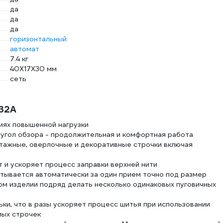
да
да
да
горизонтальный
автомат
7.4 кг
40Х17Х30 мм
сеть
32A
иях повышенной нагрузки
угол обзора - продолжительная и комфортная работа
отажные, оверлочные и декоративные строчки включая
 и ускоряет процесс заправки верхней нити
тывается автоматически за один прием точно под размер
ом изделии подряд делать несколько одинаковых пуговичных
и, что в разы ускоряет процесс шитья при использовании
мых строчек