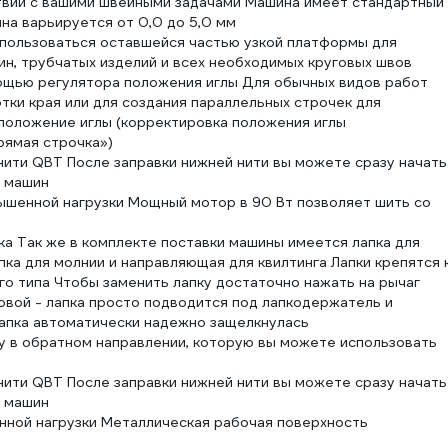
ствии с вашими швейными задачами Машина имеет стандартный
на варьируется от 0,0 до 5,0 мм
спользоваться оставшейся частью узкой платформы для
нин, трубчатых изделий и всех необходимых круговых швов
ощью регулятора положения иглы Для обычных видов работ
ки края или для создания параллельных строчек для
 положение иглы (корректировка положения иглы
рямая строчка»)
нити QBT После заправки нижней нити вы можете сразу начать
х машин
ышенной нагрузки Мощный мотор в 90 Вт позволяет шить со
а Так же в комплекте поставки машины имеется лапка для
пка для молнии и направляющая для квилтинга Лапки крепятся 
 типа Чтобы заменить лапку достаточно нажать на рычаг
овой - лапка просто подводится под лапкодержатель и
Лапка автоматически надежно защелкнулась
 в обратном направлении, которую вы можете использовать
нити QBT После заправки нижней нити вы можете сразу начать
х машин
нной нагрузки Металлическая рабочая поверхность