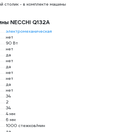
й столик - в комплекте машины
ины NECCHI Q132A
электромеханическая
нет
90 Вт
нет
да
нет
да
нет
нет
да
нет
34
2
34
4 мм
6 мм
1000 стежков/мин
да