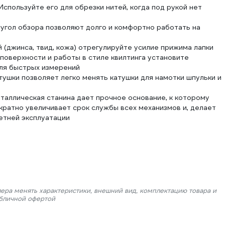
спользуйте его для обрезки нитей, когда под рукой нет
угол обзора позволяют долго и комфортно работать на
й (джинса, твид, кожа) отрегулируйте усилие прижима лапки
поверхности и работы в стиле квилтинга установите
для быстрых измерений
ушки позволяет легко менять катушки для намотки шпульки и
таллическая станина дает прочное основание, к которому
кратно увеличивает срок службы всех механизмов и, делает
етней эксплуатации
лера менять характеристики, внешний вид, комплектацию товара и
убличной офертой