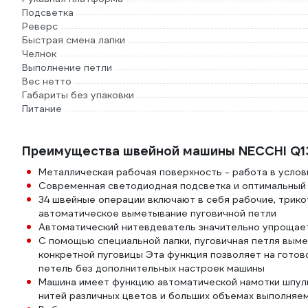
Подсветка
Реверс
Быстрая смена лапки
Челнок
Выполнение петли
Вес нетто
Габариты без упаковки
Питание
Преимущества швейной машины NECCHI Q1
Металлическая рабочая поверхность - работа в услов
Современная светодиодная подсветка и оптимальный 
34 швейные операции включают в себя рабочие, трик
автоматическое выметывание пуговичной петли
Автоматический нитевдеватель значительно упрощает
С помощью специальной лапки, пуговичная петля выме
конкретной пуговицы Эта функция позволяет на готов
петель без дополнительных настроек машины
Машина имеет функцию автоматической намотки шпульк
нитей различных цветов и больших объемах выполняе