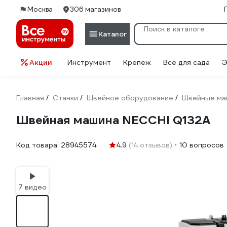
Москва
306 магазинов
Каталог
Акции
Инструмент
Крепеж
Всё для сада
Э
Главная
Станки
Швейное оборудование
Швейные ма
/
/
/
Швейная машина NECCHI Q132A
Код товара:
28945574
4.9
(14 отзывов)
10 вопросов
7 видео