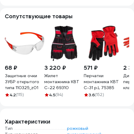
120db 6313
4306
Сопутствующие товары
68 ₽
3 220 ₽
571 ₽
2 3
Защитные очки
Жилет
Перчатки
Диэл
ЗУБР открытого
монтажника КВТ
монтажника КВТ
перч
типа 110325_z01
С-22 69310
С-31 р.L 75385
клас
4.2
(115)
4.5
(94)
3.6
(152)
Характеристики
Тип
рожковый