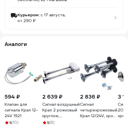
Курьером:
c 17 августа,
от 290 ₽
Аналоги
594 ₽
2 639 ₽
2 836 ₽
3 1
Клапан для
Сигнал воздушный
Сигнал
Сигн
сигнала Крал 12-
Крал 2 рожковый
четырехрожковый
201 B
24V 1921
круглое,
Крал 12/24V, хром,
хром
320/370мм,
L=165/230/300/360мм
круг
5
(10)
5
(8)
12/24V, Хром,
2378
Кону