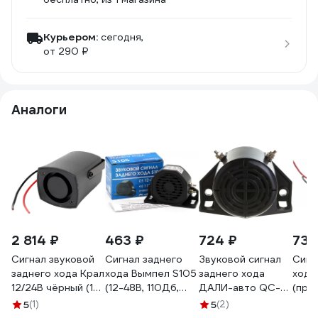
Курьером:
сегодня,
от 290 ₽
Аналоги
2 814 ₽
463 ₽
724 ₽
736
Сигнал звуковой
Сигнал заднего
Звуковой сигнал
Сигн
заднего хода Крал
хода Вымпел S105
заднего хода
хода
12/24В чёрный (10
(12-48В, 110Дб,
ДАЛИ-авто QC-3
(про
шт.) 2944
звуковой,
12-24V DA-02379
коло
5
(1)
5
(2)
70_40_102мм)