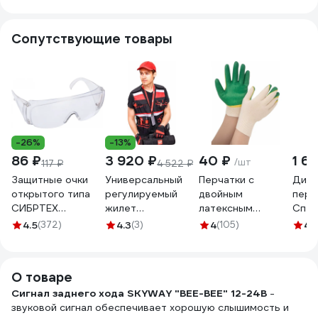
6081
Сопутствующие товары
-26%
-13%
86 ₽
3 920 ₽
40 ₽
1 6
/шт
117 ₽
4 522 ₽
Защитные очки
Универсальный
Перчатки с
Диэл
открытого типа
регулируемый
двойным
перч
СИБРТЕХ
жилет
латексным
Спец
прозрачные,
монтажника
обливом Gigant 13
бесш
4.5
(372)
4.3
(3)
4
(105)
4.
ударопрочный
Система LO43175
класс,1 пара,
4 Ди
поликарбонат,
КМ-
зеленые GGL-16
боковая и верхняя
TOOLVESTBAG-
О товаре
защита 89155
23
Сигнал заднего хода SKYWAY "BEE-BEE" 12-24В
-
звуковой сигнал обеспечивает хорошую слышимость и