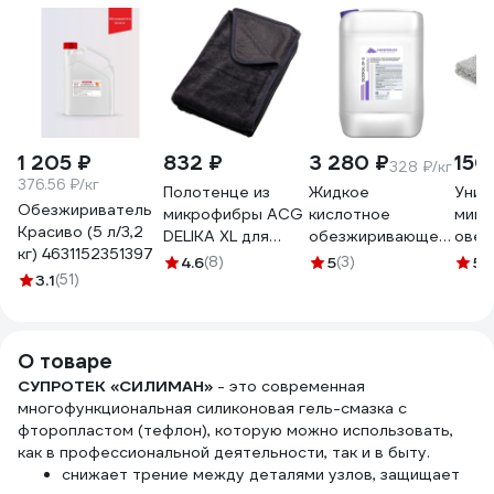
1 205 ₽
832 ₽
3 280 ₽
150
328 ₽/кг
376.56 ₽/кг
Полотенце из
Жидкое
Унив
Обезжириватель
микрофибры ACG
кислотное
микр
Красиво (5 л/3,2
DELIKA XL для
обезжиривающее
овер
кг) 4631152351397
деликатной сушки
и железо
syst
4.6
(8)
5
(3)
5
(
3.1
(51)
поверхностей
фосфатирующее
40x4
автомобиля,
средство
м2, 
90x70 см 1022261
КОНФЕРУМ
SS44
Дезоксил-оф-с
О товаре
концентрат 1915/1
СУПРОТЕК «СИЛИМАН»
- это современная
многофункциональная силиконовая гель-смазка с
фторопластом (тефлон), которую можно использовать,
как в профессиональной деятельности, так и в быту.
снижает трение между деталями узлов, защищает