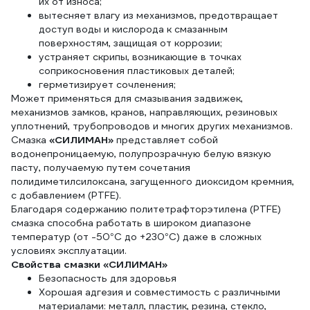
их от износа;
вытесняет влагу из механизмов, предотвращает
доступ воды и кислорода к смазанным
поверхностям, защищая от коррозии;
устраняет скрипы, возникающие в точках
соприкосновения пластиковых деталей;
герметизирует сочленения;
Может применяться для смазывания задвижек,
механизмов замков, кранов, направляющих, резиновых
уплотнений, трубопроводов и многих других механизмов.
Смазка
«СИЛИМАН»
представляет собой
водонепроницаемую, полупрозрачную белую вязкую
пасту, получаемую путем сочетания
полидиметилсилоксана, загущенного диоксидом кремния,
с добавлением (PTFE).
Благодаря содержанию политетрафторэтилена (PTFE)
смазка способна работать в широком диапазоне
температур (от -50°С до +230°С) даже в сложных
условиях эксплуатации.
Свойства смазки «СИЛИМАН»
Безопасность для здоровья
Хорошая адгезия и совместимость с различными
материалами: металл, пластик, резина, стекло,