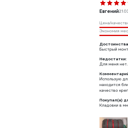
Евгений
21.0
Цена/качеств
Экономия ме
Достоинства
Быстрый монт
Недостатки:
Для меня нет.
Комментарий
Использую для
находится бли
качество кре
Покупал(а) д
Кладовки в м