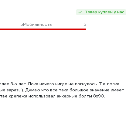
Товар куплен у нас
5
Мобильность
5
е 3-х лет. Пока ничего нигде не погнулось. Т.к. полка
лые заразы). Думаю что все таки большое значение имеет
стве крепежа использовал анкерные болты 8х90.