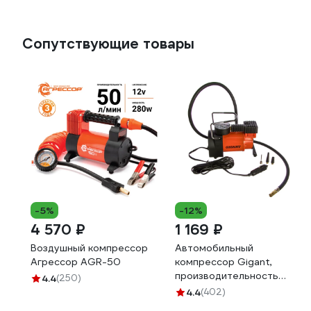
Сопутствующие товары
-5%
-12%
4 570 ₽
1 169 ₽
Воздушный компрессор
Автомобильный
Агрессор AGR-50
компрессор Gigant,
производительность
4.4
(250)
30л/мин GAC-30
4.4
(402)