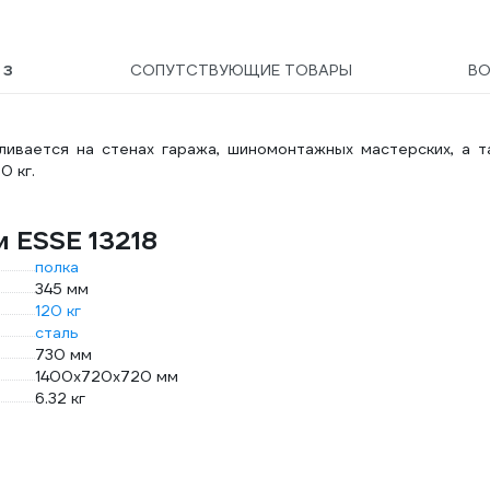
и 
Ы
3
СОПУТСТВУЮЩИЕ ТОВАРЫ
В
ливается на стенах гаража, шиномонтажных мастерских, а т
0 кг.
и ESSE 13218
полка
345 мм
120 кг
сталь
730 мм
1400х720х720 мм
6.32 кг