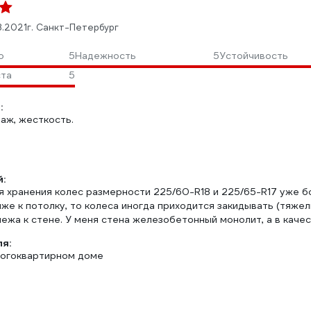
3.2021
г. Санкт-Петербург
о
5
Надежность
5
Устойчивость
ста
5
:
аж, жесткость.
:
 хранения колес размерности 225/60-R18 и 225/65-R17 уже боле
же к потолку, то колеса иногда приходится закидывать (тяже
пежа к стене. У меня стена железобетонный монолит, а в каче
ля:
ногоквартирном доме