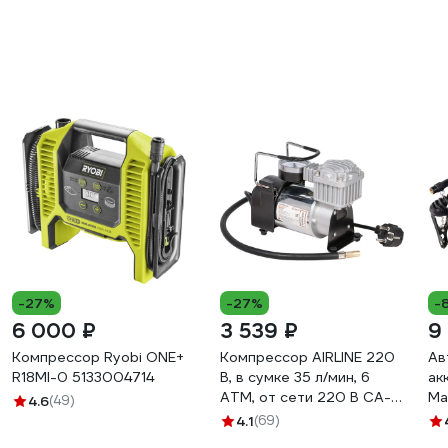
-27%
-27%
-
6 000 ₽
3 539 ₽
9
Компрессор Ryobi ONE+
Компрессор AIRLINE 220
Ав
R18MI-0 5133004714
В, в сумке 35 л/мин, 6
ак
АТМ, от сети 220 В CA-
Mak
4.6
(49)
035-20V
ск
4.1
(69)
XP