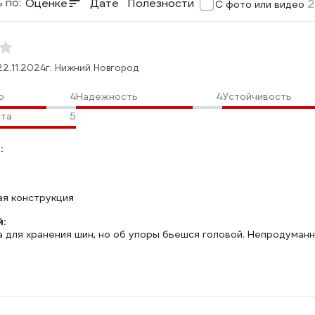
 по:
Оценке
Дате
Полезности
2
С фото или видео
22.11.2024
г. Нижний Новгород
о
4
Надежность
4
Устойчивость
ста
5
:
я конструкция
:
а для хранения шин, но об упоры бьешся головой. Непродуман