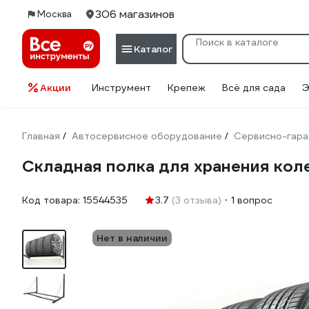
306 магазинов
Москва
Каталог
Акции
Инструмент
Крепеж
Всё для сада
Э
Главная
Автосервисное оборудование
Сервисно-гара
/
/
Складная полка для хранения коле
Код товара:
15544535
3.7
(3 отзыва)
1 вопрос
Нет в наличии