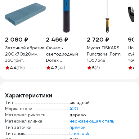
2 080 ₽
2 466 ₽
2 720 ₽
902
Заточной абразив,
Фонарь
Мусат FISKARS
Ноже
200х70х20мм,
светодиодный
Functional Form
съём
360грит
Dollex
1057549
точи
Петроградъ
аккумуляторный,
поло
4.4
(114)
4.7
(53)
5
(7)
4.
М00015026
магнит, крючок
FIS-19
Характеристики
Тип
складной
Марка стали
420
Материал рукояти
дерево
Материал клинка
нержавеющая сталь
Тип заточки
прямой
Тип замка
Liner lock