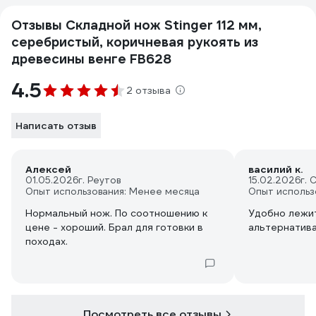
Отзывы Складной нож Stinger 112 мм,
серебристый, коричневая рукоять из
древесины венге FB628
4.5
2 отзыва
Написать отзыв
Алексей
василий к.
01.05.2026
г. Реутов
15.02.2026
г. 
Опыт использования: Менее месяца
Опыт использ
Нормальный нож. По соотношению к
Удобно лежит
цене - хороший. Брал для готовки в
альтернатив
походах.
Посмотреть все отзывы