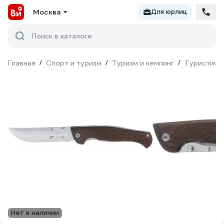
Москва
Для юрлиц
Поиск в каталоге
Главная
/
Спорт и туризм
/
Туризм и кемпинг
/
Туристиче
Нет в наличии