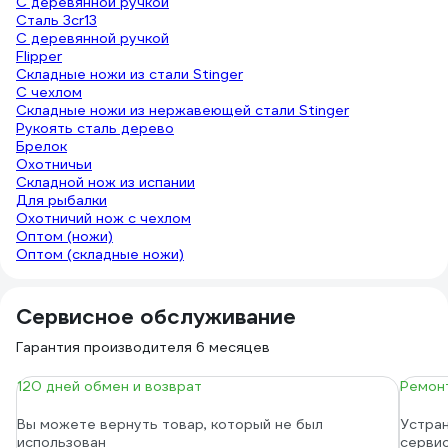
C деревянной ручкой
Сталь 3cr13
С деревянной ручкой
Flipper
Складные ножи из стали Stinger
С чехлом
Складные ножи из нержавеющей стали Stinger
Рукоять сталь дерево
Брелок
Охотничьи
Складной нож из испании
Для рыбалки
Охотничий нож с чехлом
Оптом (ножи)
Оптом (складные ножи)
Сервисное обслуживание
Гарантия производителя 6 месяцев
120 дней обмен и возврат
Ремонт
Вы можете вернуть товар, который не был
Устран
использован
серви