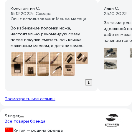
Константин С.
Илья С.
15.12.2022
г. Самара
25.10.2022
Опыт использования: Менее месяца
За такие ден
Во избежание поломки ножа,
идеальной по
настоятельно рекомендую сразу
работы механ
после покупки смазать ось клинка
начинаются о
машинным маслом, а детали замка
экземпляре ц
пластичной смазкой.
неплохая стал
дуба, весь в
ПС. фото не 
1
Посмотреть все отзывы
Stinger
Все товары бренда
Китай — родина бренда