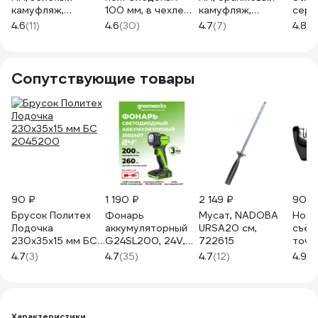
камуфляж,
100 мм, в чехле
камуфляж,
сере
картонная
PF-PK-11
картонная
стал
4.6
(11)
4.6
(30)
4.7
(7)
4.8
(6
коробка FK-008H
коробка FK-
FK-S
020OR
Сопутствующие товары
90 ₽
1 190 ₽
2 149 ₽
902 
Брусок Политех
Фонарь
Мусат, NADOBA
Ноже
Лодочка
аккумуляторный
URSA20 см,
съём
230x35x15 мм БС
G24SL200, 24V,
722615
точи
2045200
200 лм, без АКБ и
поло
4.7
(3)
4.7
(35)
4.7
(12)
4.9
(8
ЗУ GreenWorks
3502407
Характеристики