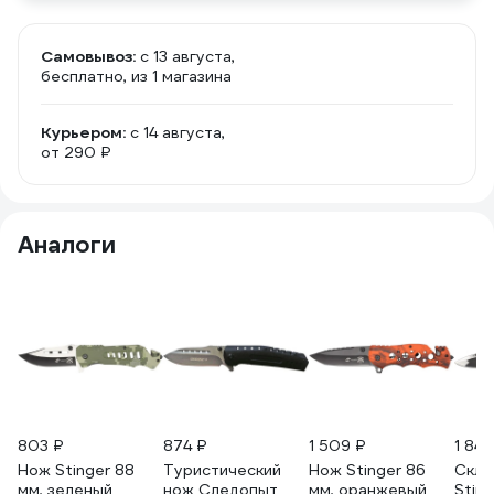
Самовывоз:
c 13 августа,
бесплатно
, из 1 магазина
Курьером:
c 14 августа,
от 290 ₽
Аналоги
803 ₽
874 ₽
1 509 ₽
1 849
Нож Stinger 88
Туристический
Нож Stinger 86
Скла
мм, зеленый
нож Следопыт
мм, оранжевый
Sting