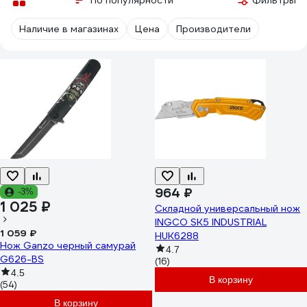
По популярности
Фильтры
Наличие в магазинах
Цена
Производители
964 ₽
-3%
1 025 ₽
Складной универсальный нож
INGCO SK5 INDUSTRIAL
1 059 ₽
HUK6288
Нож Ganzo черный самурай
4.7
G626-BS
(16)
4.5
В корзину
(54)
В корзину