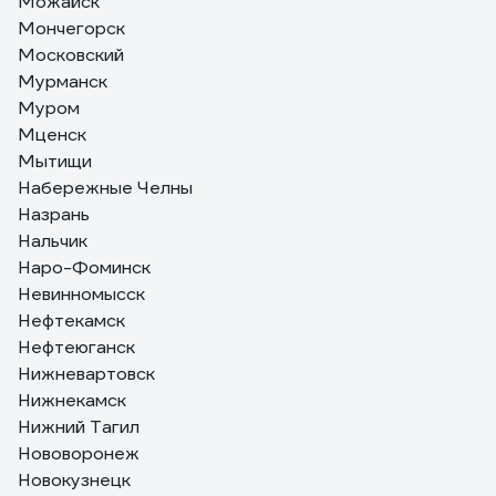
Можайск
Мончегорск
Московский
Мурманск
Муром
Мценск
Мытищи
Набережные Челны
Назрань
Нальчик
Наро-Фоминск
Невинномысск
Нефтекамск
Нефтеюганск
Нижневартовск
Нижнекамск
Нижний Тагил
Нововоронеж
Новокузнецк