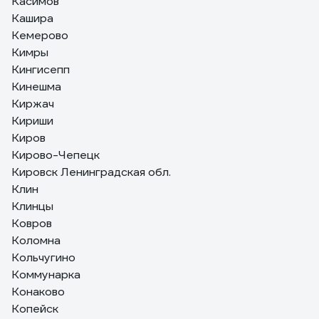
Касимов
Кашира
Кемерово
Кимры
Кингисепп
Кинешма
Киржач
Кириши
Киров
Кирово-Чепецк
Кировск Ленинградская обл.
Клин
Клинцы
Ковров
Коломна
Кольчугино
Коммунарка
Конаково
Копейск