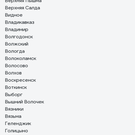
Верхняя Пышма
Верхняя Салда
Видное
Владикавказ
Владимир
Волгодонск
Волжский
Вологда
Волоколамск
Волосово
Волхов
Воскресенск
Воткинск
Выборг
Вышний Волочек
Вязники
Вязьма
Геленджик
Голицыно