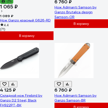
6 760 ₽
-2%
1 065 ₽
Нож Adimanti Samson by
Ganzo Brutalica design
1 089 ₽
Samson-OR
Нож Ganzo красный G626-RD
В корзину
4.4
(71)
В корзину
4 125 ₽
6 760 ₽
Складной нож Firebird by
Нож Adimanti Samson by
Ganzo D2 Steel, Black
Ganzo Samson-BR
FH922PT-BK
В корзину