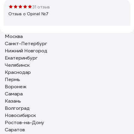
31 отзыв
Отзыв о Opinel №7
Москва
Григорий М.
12.04.2021
Санкт-Петербург
хороший ножик хорошей фирмы
Нижний Новгород
Екатеринбург
Челябинск
107 отзывов
Краснодар
Отзыв о Stinger SA-582DW
Пермь
Воронеж
Самара
Хабарова Анастасия Владимировна
24.06.2019
Казань
Удобный! Острый! Хорошая цена.
Волгоград
Новосибирск
Ростов-на-Дону
Саратов