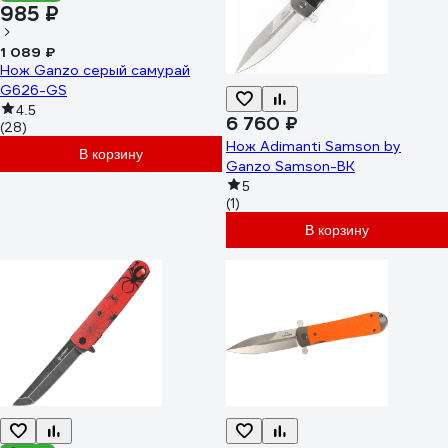
985 ₽
1 089 ₽
Нож Ganzo серый самурай
G626-GS
4.5
6 760 ₽
(28)
Нож Adimanti Samson by
В корзину
Ganzo Samson-BK
5
(1)
В корзину