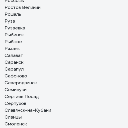
Россошь
Ростов Великий
Рошаль
Руза
Рузаевка
Рыбинск
Рыбное
Рязань
Салават
Саранск
Сарапул
Сафоново
Северодвинск
Семилуки
Сергиев Посад
Серпухов
Славянск-на-Кубани
Сланцы
Смоленск