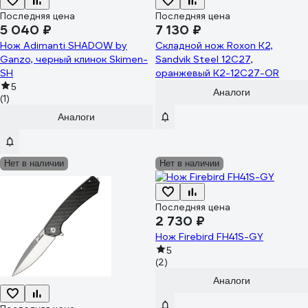
Последняя цена
Последняя цена
5 040 ₽
7 130 ₽
Нож Adimanti SHADOW by
Складной нож Roxon K2,
Ganzo, черный клинок Skimen-
Sandvik Steel 12C27,
SH
оранжевый K2-12C27-OR
5
Аналоги
(1)
Аналоги
Нет в наличии
Нет в наличии
Последняя цена
2 730 ₽
Нож Firebird FH41S-GY
5
(2)
Аналоги