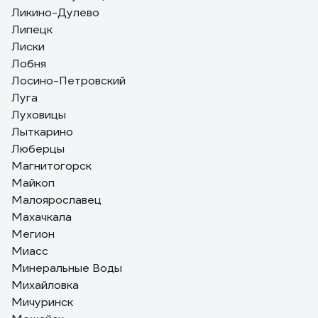
Ликино-Дулево
Липецк
Лиски
Лобня
Лосино-Петровский
Луга
Луховицы
Лыткарино
Люберцы
Магнитогорск
Майкоп
Малоярославец
Махачкала
Мегион
Миасс
Минеральные Воды
Михайловка
Мичуринск