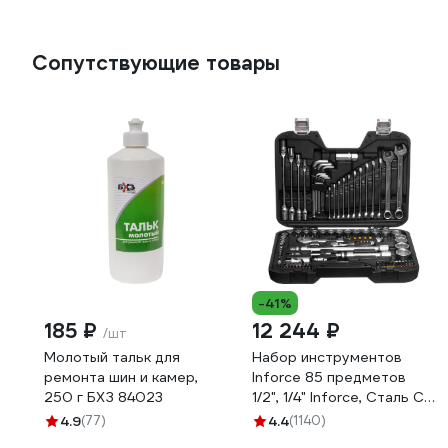
Сопутствующие товары
-41%
185 ₽
12 244 ₽
/шт
Молотый тальк для
Набор инструментов
ремонта шин и камер,
Inforce 85 предметов
250 г БХЗ 84023
1/2", 1/4" Inforce, Сталь Cr-
V, Профессиональный,
4.9
(77)
4.4
(1140)
06-07-14