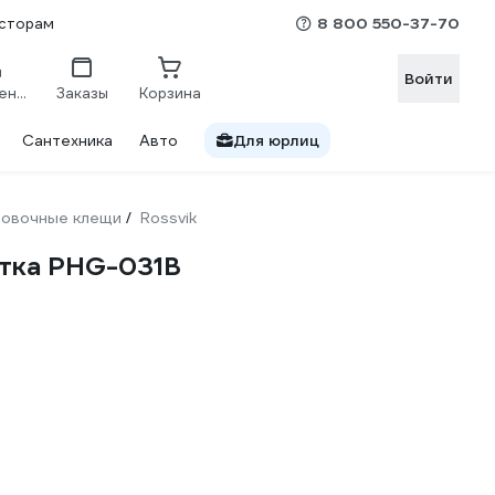
8 800 550-37-70
сторам
Войти
Сравнение
Заказы
Корзина
Сантехника
Авто
Для юрлиц
ровочные клещи
Rossvik
/
ятка PHG-031B