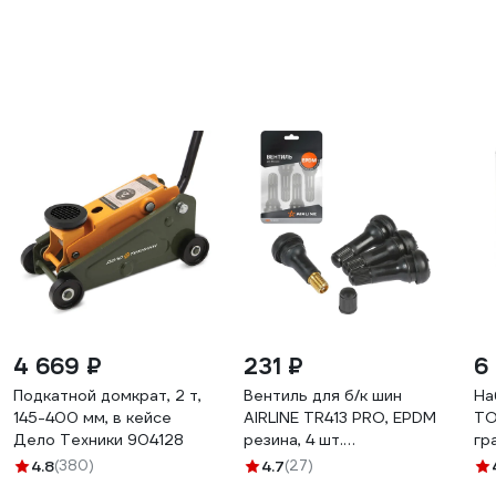
4 669 ₽
231 ₽
6
Подкатной домкрат, 2 т,
Вентиль для б/к шин
На
145-400 мм, в кейсе
AIRLINE TR413 PRO, EPDM
TO
Дело Техники 904128
резина, 4 шт.
гр
ATRV413EPDM-01
18
4.8
(380)
4.7
(27)
WM