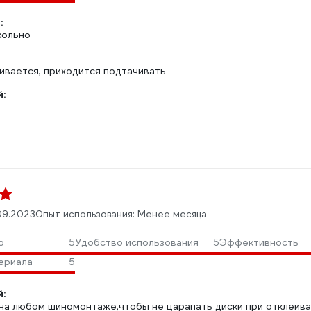
:
кольно
ивается, приходится подтачивать
:
09.2023
Опыт использования: Менее месяца
о
5
Удобство использования
5
Эффективность
ериала
5
:
на любом шиномонтаже,чтобы не царапать диски при отклеиван