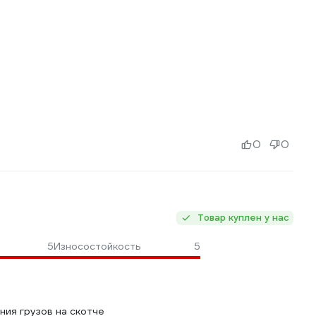
0
0
Товар куплен у нас
5
Износостойкость
5
ия грузов на скотче