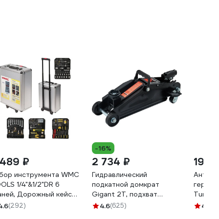
-16%
 489 ₽
2 734 ₽
199 
бор инструмента WMC
Гидравлический
Антипр
OLS 1/4"&1/2"DR 6
подкатной домкрат
гермет
аней, Дорожный кейс
Gigant 2Т, подхват
Turbos
6 предметов WMC-
140мм, подъем350мм,
4.6
(292)
4.6
(625)
4.9
(1
C186(47008)
HTJ-2G