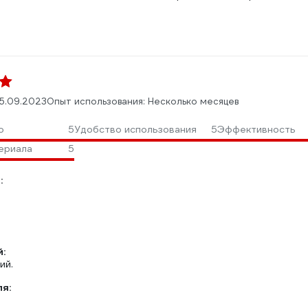
5.09.2023
Опыт использования: Несколько месяцев
о
5
Удобство использования
5
Эффективность
ериала
5
:
:
ий.
ля: