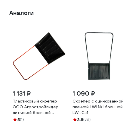
Аналоги
1 131 ₽
1 090 ₽
Пластиковый скрепер
Скрепер с оцинкованной
ООО Агростройлидер
планкой LWI №1 большой
литьевой большой
LWI-Ск1
710x530 мм с
5
(1)
3.8
(39)
металлической планкой