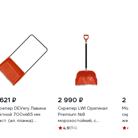
 621 ₽
2 990 ₽
2 79
репер DEVery Лавина
Скрепер LWI Оригинал
Морозо
етной 700x465 мм
Premium №8
скрепе
аст. (ал. планка)
морозостойкий, с
желтая
13035
утепляющей ручкой,
Л37
4.9
(84)
4.9
(9
оранжевый, 610x390мм