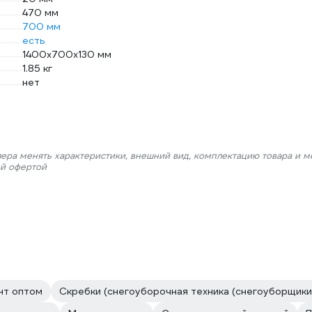
470 мм
700 мм
есть
1400x700x130 мм
1.85 кг
нет
лера менять характеристики, внешний вид, комплектацию товара и м
ой офертой
нт оптом
Скребки (снегоуборочная техника (снегоуборщики