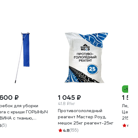
LWI-Cк8
-11%
 600 ₽
1 045 ₽
1 59
41.8 ₽/кг
ребок для уборки
Ледор
Противогололедный
ега с крыши ГОРЫНЫЧ
Центр
реагент Мастер Роуд,
ВИНА с тканью,
2159
мешок 25кг реагент-25кг
орно-составная ручка,
5
(5)
4.7
(1
0х150х6300 мм 11646
4.8
(155)