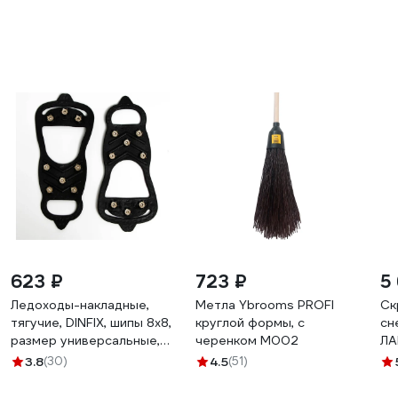
623 ₽
723 ₽
5
Ледоходы-накладные,
Метла Ybrooms PROFI
Ск
тягучие, DINFIX, шипы 8x8,
круглой формы, с
сн
размер универсальные,
черенком М002
ЛА
00-0004084
сб
3.8
(30)
4.5
(51)
63