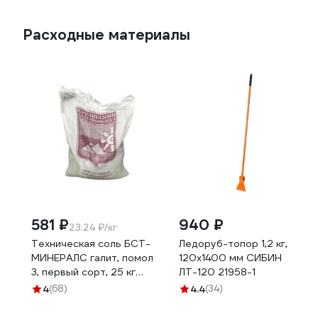
СНЕГ-04.28
Расходные материалы
581 ₽
940 ₽
23.24 ₽/кг
Техническая соль БСТ-
Ледоруб-топор 1,2 кг,
МИНЕРАЛС галит, помол
120х1400 мм СИБИН
3, первый сорт, 25 кг
ЛТ-120 21958-1
STD_MSK_00039
4
(68)
4.4
(34)