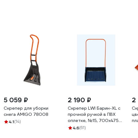
5 059 ₽
2 190 ₽
2
Скрепер для уборки
Скрепер LWI Барин-XL с
Ск
снега AMIGO 78008
прочной ручкой в ПВХ
цв
оплетке, №15, 700х475
пл
4.1
(14)
мм LWI-Ск15
57
4.6
(61)