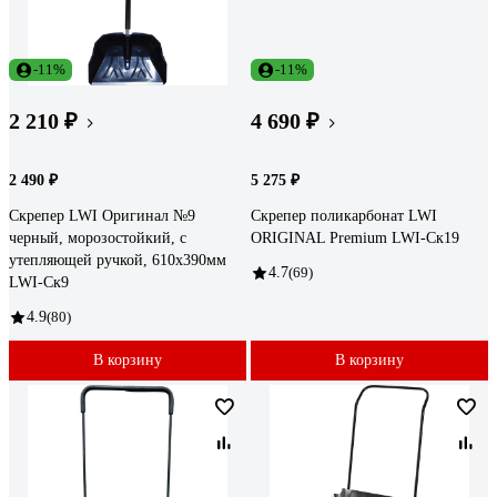
-11%
-11%
2 210 ₽
4 690 ₽
2 490 ₽
5 275 ₽
Скрепер LWI Оригинал №9
Скрепер поликарбонат LWI
черный, морозостойкий, с
ORIGINAL Premium LWI-Ск19
утепляющей ручкой, 610x390мм
4.7
(69)
LWI-Cк9
4.9
(80)
В корзину
В корзину