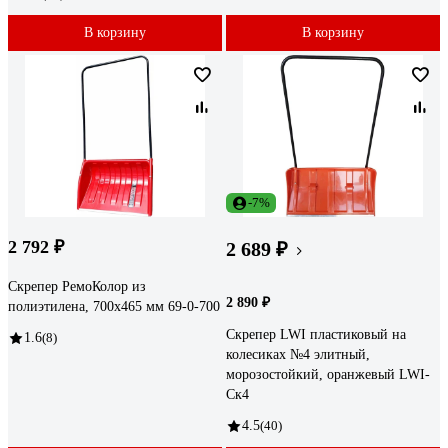
В корзину
В корзину
-7%
2 792 ₽
2 689 ₽
Скрепер РемоКолор из
2 890 ₽
полиэтилена, 700x465 мм 69-0-700
Скрепер LWI пластиковый на
1.6
(8)
колесиках №4 элитный,
морозостойкий, оранжевый LWI-
Ск4
4.5
(40)