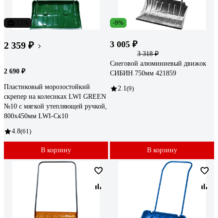
-12%
-9%
3 005 ₽
2 359 ₽
3 318 ₽
Снеговой алюминиевый движок
2 690 ₽
СИБИН 750мм 421859
Пластиковый морозостойкий
2.1
(9)
скрепер на колесиках LWI GREEN
№10 с мягкой утепляющей ручкой,
800x450мм LWI-Cк10
4.8
(61)
В корзину
В корзину