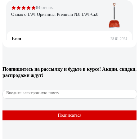
84 отзыва
Отзыв о LWI Оригинал Premium №8 LWI-Cк8
Егор
28.01.2024
1)Ширина ковша 2)Длина черенка выше стандарта
3)Черенок утеплен 4)Три отверстия под крепеж
Подпишитесь
на рассылку
и будьте в курсе! Акции, скидки,
63 отзыва
распродажи ждут!
Отзыв о LWI Исполин LWI-Л28
Д. Л.
17.12.2023
Цена, вес, прочность.
Подписаться