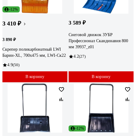
-12%
3 589 ₽
3 410 ₽
Снеговой движок ЗУБР
3 890 ₽
Профессионал Скандинавия 800
мм 39937_z01
Скрепер поликарбонатный LWI
Барин-XL, 700x475 мм, LWI-Ск22
4.2
(27)
4.9
(50)
В корзину
В корзину
-12%