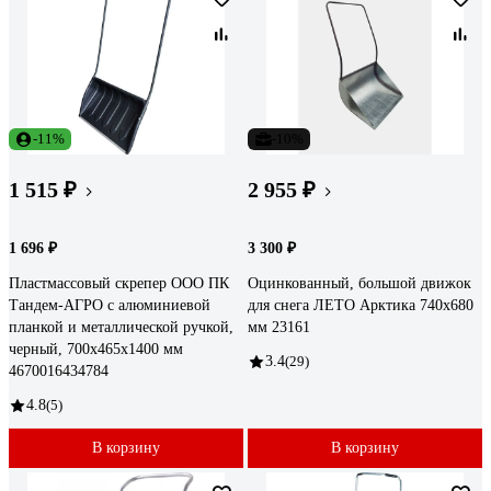
-11%
-10%
1 515 ₽
2 955 ₽
1 696 ₽
3 300 ₽
Пластмассовый скрепер ООО ПК
Оцинкованный, большой движок
Тандем-АГРО с алюминиевой
для снега ЛЕТО Арктика 740x680
планкой и металлической ручкой,
мм 23161
черный, 700x465x1400 мм
3.4
(29)
4670016434784
4.8
(5)
В корзину
В корзину