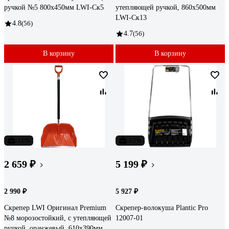
ручкой №5 800x450мм LWI-Cк5
утепляющей ручкой, 860x500мм
LWI-Cк13
4.8
(56)
4.7
(56)
В корзину
В корзину
-11%
-12%
2 659 ₽
5 199 ₽
2 990 ₽
5 927 ₽
Скрепер LWI Оригинал Premium
Скрепер-волокуша Plantic Pro
№8 морозостойкий, с утепляющей
12007-01
ручкой, оранжевый, 610x390мм