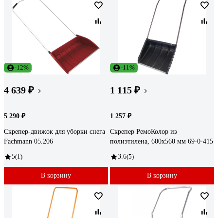
-12%
-11%
4 639 ₽
1 115 ₽
5 290 ₽
1 257 ₽
Скрепер-движок для уборки снега
Скрепер РемоКолор из
Fachmann 05.206
полиэтилена, 600x560 мм 69-0-415
5
(1)
3.6
(5)
В корзину
В корзину