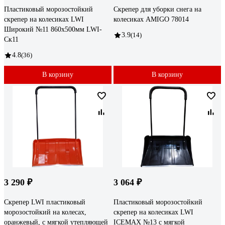
Пластиковый морозостойкий
Скрепер для уборки снега на
скрепер на колесиках LWI
колесиках AMIGO 78014
Широкий №11 860x500мм LWI-
3.9
(14)
Cк11
4.8
(36)
В корзину
В корзину
3 290 ₽
3 064 ₽
Скрепер LWI пластиковый
Пластиковый морозостойкий
морозостойкий на колесах,
скрепер на колесиках LWI
оранжевый, с мягкой утепляющей
ICEMAX №13 с мягкой