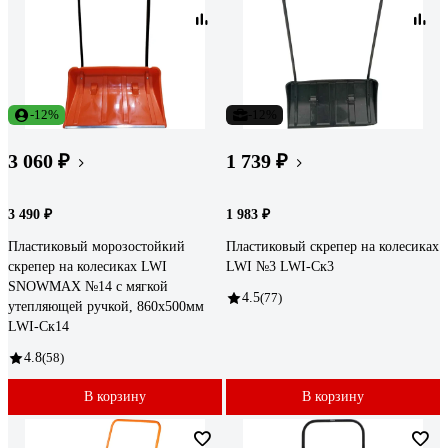
-12%
-12%
3 060 ₽
1 739 ₽
3 490 ₽
1 983 ₽
Пластиковый морозостойкий
Пластиковый скрепер на колесиках
скрепер на колесиках LWI
LWI №3 LWI-Ск3
SNOWMAX №14 с мягкой
4.5
(77)
утепляющей ручкой, 860x500мм
LWI-Cк14
4.8
(58)
В корзину
В корзину