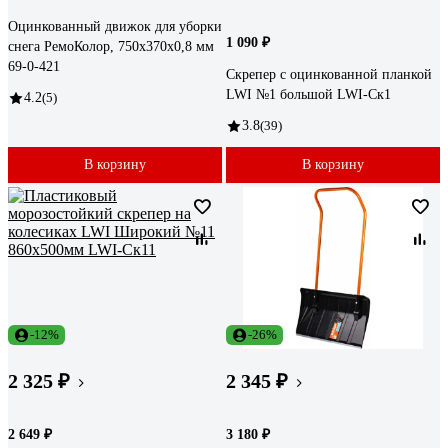
Оцинкованный движок для уборки
1 090 ₽
снега РемоКолор, 750x370x0,8 мм
69-0-421
Скрепер с оцинкованной планкой
LWI №1 большой LWI-Ск1
4.2
(5)
3.8
(39)
В корзину
В корзину
-12%
-26%
2 325 ₽
2 345 ₽
2 649 ₽
3 180 ₽