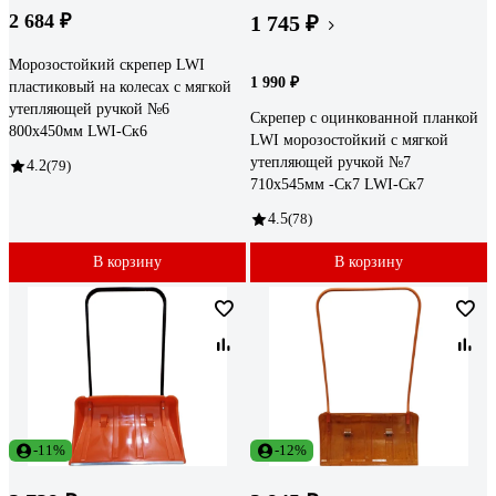
2 684 ₽
1 745 ₽
Морозостойкий скрепер LWI
1 990 ₽
пластиковый на колесах с мягкой
утепляющей ручкой №6
Скрепер с оцинкованной планкой
800x450мм LWI-Cк6
LWI морозостойкий с мягкой
утепляющей ручкой №7
4.2
(79)
710x545мм -Cк7 LWI-Ск7
4.5
(78)
В корзину
В корзину
-11%
-12%