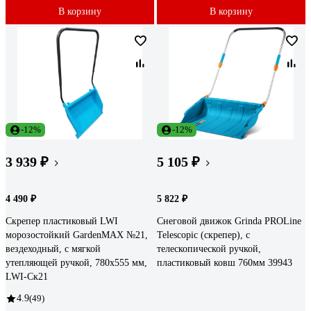
В корзину
В корзину
-12%
-12%
3 939 ₽
5 105 ₽
4 490 ₽
5 822 ₽
Скрепер пластиковый LWI
Снеговой движок Grinda PROLine
морозостойкий GardenMAX №21,
Telescopic (скрепер), с
вездеходный, с мягкой
телескопической ручкой,
утепляющей ручкой, 780x555 мм,
пластиковый ковш 760мм 39943
LWI-Ск21
4.9
(49)