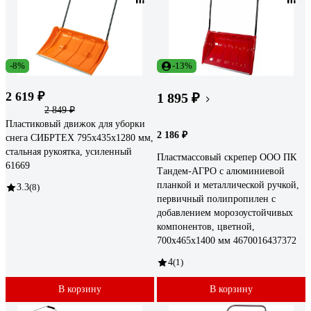
-8%
-13%
2 619 ₽
1 895 ₽
2 849 ₽
Пластиковый движок для уборки
2 186 ₽
снега СИБРТЕХ 795x435x1280 мм,
стальная рукоятка, усиленный
Пластмассовый скрепер ООО ПК
61669
Тандем-АГРО с алюминиевой
планкой и металлической ручкой,
3.3
(8)
первичный полипропилен с
добавлением морозоустойчивых
компонентов, цветной,
700x465x1400 мм 4670016437372
4
(1)
В корзину
В корзину