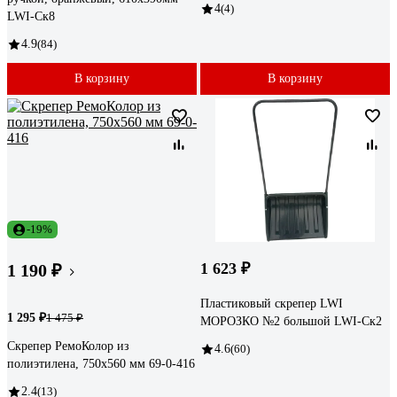
4
(4)
LWI-Cк8
4.9
(84)
В корзину
В корзину
-19%
1 623 ₽
1 190 ₽
Пластиковый скрепер LWI
1 295 ₽
1 475 ₽
МОРОЗКО №2 большой LWI-Ск2
Скрепер РемоКолор из
4.6
(60)
полиэтилена, 750x560 мм 69-0-416
2.4
(13)