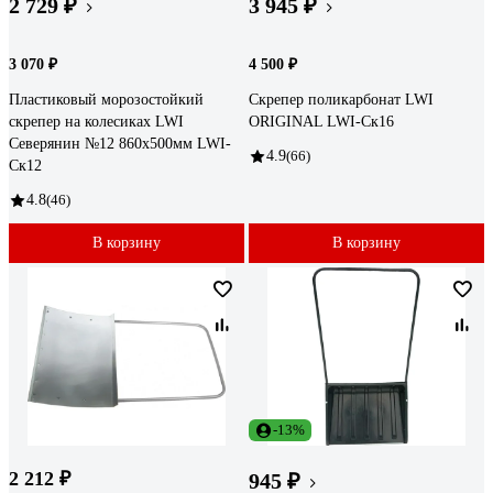
2 729 ₽
3 945 ₽
3 070 ₽
4 500 ₽
Пластиковый морозостойкий
Скрепер поликарбонат LWI
скрепер на колесиках LWI
ORIGINAL LWI-Ск16
Северянин №12 860x500мм LWI-
4.9
(66)
Cк12
4.8
(46)
В корзину
В корзину
-13%
2 212 ₽
945 ₽