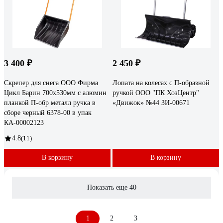
3 400 ₽
2 450 ₽
Скрепер для снега ООО Фирма
Лопата на колесах с П-образной
Цикл Барин 700х530мм с алюмин
ручкой ООО "ПК ХозЦентр"
планкой П-обр металл ручка в
«Движок» №44 ЗИ-00671
сборе черный 6378-00 в упак
КА-00002123
4.8
(11)
В корзину
В корзину
Показать еще 40
1
2
3