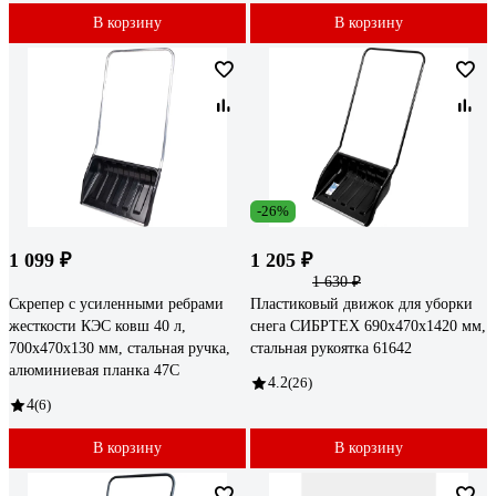
В корзину
В корзину
-26%
1 099 ₽
1 205 ₽
1 630 ₽
Скрепер с усиленными ребрами
Пластиковый движок для уборки
жесткости КЭС ковш 40 л,
снега СИБРТЕХ 690x470x1420 мм,
700х470х130 мм, стальная ручка,
стальная рукоятка 61642
алюминиевая планка 47С
4.2
(26)
4
(6)
В корзину
В корзину