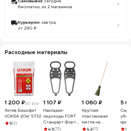
Самовывоз:
сегодня,
бесплатно
, из 2 магазинов
Курьером:
завтра,
от 290 ₽
Расходные материалы
1 200 ₽
1 107 ₽
1 060 ₽
5 6
60 ₽/кг
Актив Бишофит
Накладки-
Круглая
Скре
UOKSA 20кг 5732
ледоходы FORT
пластиковая
убор
Стандарт Форт
метла на
кры
5
(2)
6х6 шипов
деревянном
ЛАВИ
4.5
(75)
4.2
(11)
5
(