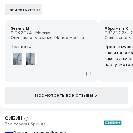
Написать отзыв
Эмиль Ц.
Абрамян К.
11.03.2024
г. Москва
09.12.2023
г. 
Опыт использования: Менее месяца
Опыт использ
Полное г..
Просто мусор
значит для в
какого значе
предусмотре
отрицательны
Посмотреть все отзывы
СИБИН
Все товары бренда
Россия — родина бренда