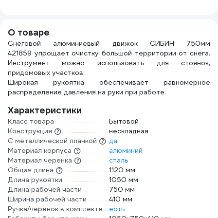
00501219701
черенке СИБИН
сбор
350x150 мм
ручка
39225-1
630х
О товаре
11646
Снеговой алюминиевый движок СИБИН 750мм
421859 упрощает очистку большой территории от снега.
Инструмент можно использовать для стоянок,
придомовых участков.
Широкая рукоятка обеспечивает равномерное
распределение давления на руки при работе.
Характеристики
Класс товара
Бытовой
Конструкция
нескладная
С металлической планкой
да
Материал корпуса
алюминий
Материал черенка
сталь
Общая длина
1120 мм
Длина рукоятки
1050 мм
Длина рабочей части
750 мм
Ширина рабочей части
410 мм
Ручка/черенок в комплекте
есть