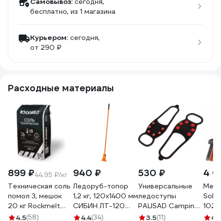
Самовывоз:
сегодня,
бесплатно
, из 1 магазина
Курьером:
сегодня,
от 290 ₽
Расходные материалы
899 ₽
940 ₽
530 ₽
4 0
44.95 ₽/кг
Техническая соль
Ледоруб-топор
Универсальные
Метл
помол 3, мешок
1,2 кг, 120х1400 мм
ледоступы
Soli
20 кг Rockmelt
СИБИН ЛТ-120
PALISAD Camping
1025
65387
21958-1
р. L (37-42)
4.5
(58)
4.4
(34)
3.5
(11)
4.