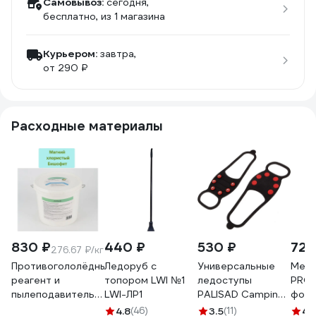
Самовывоз:
сегодня,
бесплатно
, из 1 магазина
Курьером:
завтра,
от 290 ₽
Расходные материалы
830 ₽
440 ₽
530 ₽
723
276.67 ₽/кг
Противогололёдный
Ледоруб с
Универсальные
Метл
реагент и
топором LWI №1
ледоступы
PROF
пылеподавитель
LWI-ЛР1
PALISAD Camping
форм
МАГРЕФИТ
р. L (37-42)
чере
4.8
(46)
3.5
(11)
4.