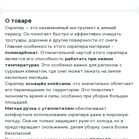
(магний хлористый
695025
(бишофит)) в
пластиковых
О товаре
банках (ведрах) по
3 кг магрефит-3
Скрепер — это незаменимый инструмент в зимний
период. Он помогает быстро и эффективно очищать
тротуары, дорожки и другие поверхности от снега.
Главная особенность этого скрепера материал -
поликарбонат
. Отличительной чертой этого скрепера
является его способность
работать при низких
температурах
. Это особенно важно для регионов с
суровым климатом, где снег может лежать на земле
несколько месяцев.
Скрепер
оснащён колёсами
, что значительно облегчает
его перемещение по территории. Это позволяет
экономить время и силы, особенно при уборке больших
площадей.
Мягкая ручка с утеплителем
обеспечивает
комфортное использование скрепера даже в морозную
погоду. Она не только защищает руки от холода, но и
предотвращает скольжение, делая уборку снега более
безопасной.