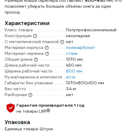
Размеры ковша скрепера составляют
800×450
мм, что
позволяет убирать большие объёмы снега за один
проход.
Характеристики
Класс товара
Полупрофессиональный
Конструкция
нескладная
С металлической планкой
нет
Материал корпуса
поликарбонат
Материал черенка
сталь
Общая длина
1370 мм
Длина рабочей части
450 мм
Ширина рабочей части
800 мм
Ручка/черенок в комплекте
есть
Габариты без упаковки
1370х800х100 мм
Вес нетто
3.4 кг
Разборная
нет
Гарантия производителя 1 год
на товары LWI
Упаковка
Единица товара: Штука