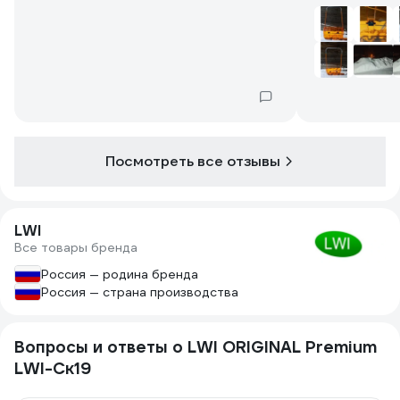
бывает раз 2
справился, и 
относился по
прликорбанат
прослужит ве
один год.
Посмотреть все отзывы
LWI
Все товары бренда
Россия — родина бренда
Россия — страна производства
Вопросы и ответы о LWI ORIGINAL Premium
LWI-Ск19