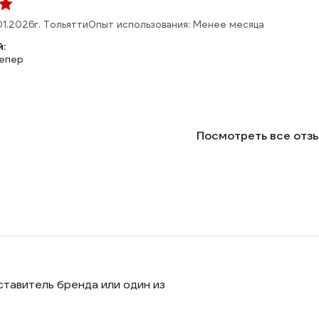
01.2026
г. Тольятти
Опыт использования: Менее месяца
:
епер
Посмотреть все отз
ставитель бренда или один из