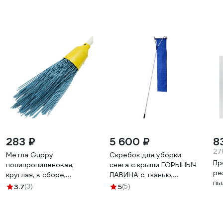
283 ₽
5 600 ₽
8
27
Метла Guppy
Скребок для уборки
Пр
полипропиленовая,
снега с крыши ГОРЫНЫЧ
ре
круглая, в сборе,
ЛАВИНА с тканью,
пы
деревянный черенок,
сборно-составная ручка,
3.7
(3)
5
(5)
МА
1650 мм 8006301
630х150х6300 мм 11646
хл
пл
(в