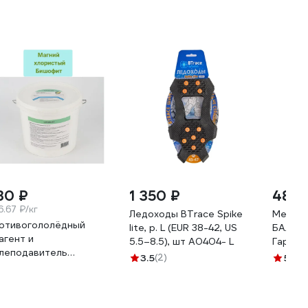
30 ₽
1 350 ₽
480 
6.67 ₽/кг
Ледоходы BTrace Spike
Метла 
отивогололёдный
lite, р. L (EUR 38-42, US
БАЛТС
агент и
5.5–8.5), шт A0404- L
Гарден
леподавитель
14498
3.5
(2)
5
(1)
ГРЕФИТ (магний
ористый (бишофит)) в
астиковых банках
едрах) по 3 кг