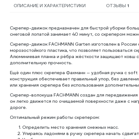
ОПИСАНИЕ И ХАРАКТЕРИСТИКИ
ОТЗЫВЫ
1
Скрепер-движок предназначен для быстрой уборки больши
снеговой лопатой занимает 40 минут, со скрепером можно
Скрепер-движок FACHMANN Garten изготовлен в России с
морозостойкого пластика, что позволяет пользоваться ск
Алюминиевая планка и рёбра жёсткости защищают ковш ск
дополнительную прочность.
Ещё один плюс скрепера Фахманн — удобная ручка c soft 
конструкция обеспечивает правильный упор, без давления
или хранения скрепера без использования дополнительны
Скрепер-волокуша FACHMANN создан для передвижения 
он легко движется по очищаемой поверхности даже с нагр
дороге.
Оптимальный режим работы скрепером:
Определить место хранения снежных масс.
Упираясь ладонями в ручку скрепера начать сдвигат