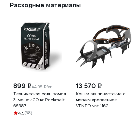
Расходные материалы
899 ₽
13 570 ₽
44.95 ₽/кг
Техническая соль помол
Кошки альпинистские с
3, мешок 20 кг Rockmelt
мягким креплением
65387
VENTO vnt 1162
4.5
(58)