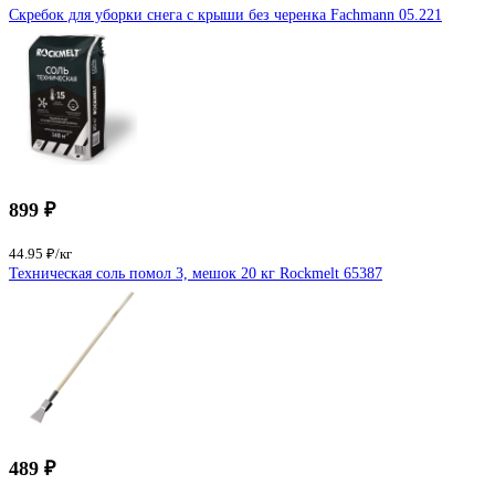
Скребок для уборки снега с крыши без черенка Fachmann 05.221
899 ₽
44.95 ₽/кг
Техническая соль помол 3, мешок 20 кг Rockmelt 65387
489 ₽