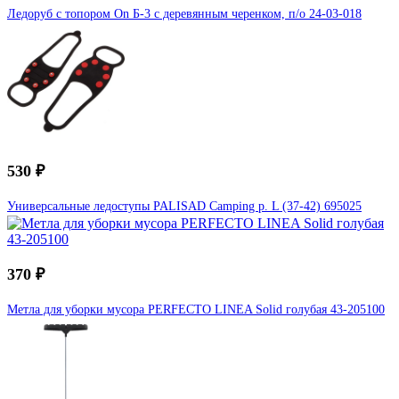
Ледоруб с топором On Б-3 с деревянным черенком, п/о 24-03-018
530 ₽
Универсальные ледоступы PALISAD Camping р. L (37-42) 695025
370 ₽
Метла для уборки мусора PERFECTO LINEA Solid голубая 43-205100