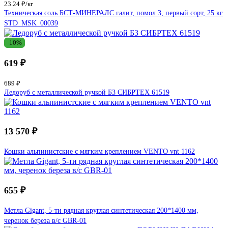
23.24 ₽/кг
Техническая соль БСТ-МИНЕРАЛС галит, помол 3, первый сорт, 25 кг
STD_MSK_00039
-10%
619 ₽
689 ₽
Ледоруб с металлической ручкой Б3 СИБРТЕХ 61519
13 570 ₽
Кошки альпинистские с мягким креплением VENTO vnt 1162
655 ₽
Метла Gigant, 5-ти рядная круглая синтетическая 200*1400 мм,
черенок береза в/с GBR-01