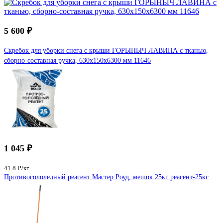
5 600 ₽
Скребок для уборки снега с крыши ГОРЫНЫЧ ЛАВИНА с тканью,
сборно-составная ручка, 630х150х6300 мм 11646
1 045 ₽
41.8 ₽/кг
Противогололедный реагент Мастер Роуд, мешок 25кг реагент-25кг