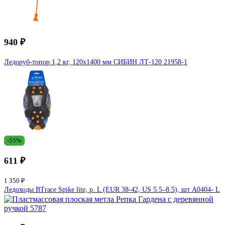
940 ₽
Ледоруб-топор 1,2 кг, 120х1400 мм СИБИН ЛТ-120 21958-1
-55%
611 ₽
1 350 ₽
Ледоходы BTrace Spike lite, р. L (EUR 38-42, US 5.5–8.5), шт A0404- L