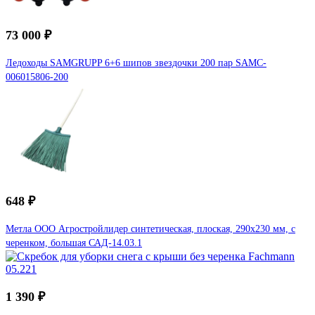
73 000 ₽
Ледоходы SAMGRUPP 6+6 шипов звездочки 200 пар SAMC-
006015806-200
648 ₽
Метла ООО Агростройлидер синтетическая, плоская, 290x230 мм, с
черенком, большая САД-14.03.1
1 390 ₽