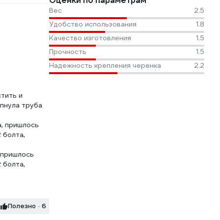
Оценки по параметрам
Вес
2.5
Удобство использования
1.8
Качество изготовления
1.5
Прочность
1.5
Надежность крепления черенка
2.2
стить и
опнула труба
а, пришлось
 болта,
, пришлось
 болта,
Полезно · 6