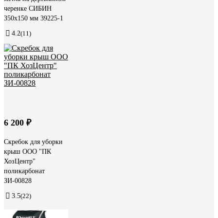
черенке СИБИН
350x150 мм 39225-1
4.2
(11)
6 200 ₽
Скребок для уборки
крыш ООО "ПК
ХозЦентр"
поликарбонат
ЗИ-00828
3.5
(22)