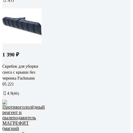
5
(1)
1 390 ₽
Скребок для уборки
снега с крыши без
черенка Fachmann
05.221
4.9
(46)