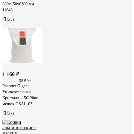
630х150х6300 мм
11646
5
(5)
1 160 ₽
58 ₽/кг
Реагент Gigant
Универсальный
Кристалл -15C 20кг,
мешок GSAL-03
5
(7)