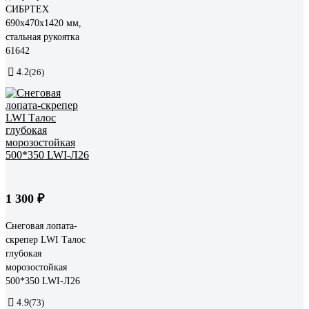
СИБРТЕХ
690x470x1420 мм,
стальная рукоятка
61642
4.2
(26)
1 300 ₽
Снеговая лопата-
скрепер LWI Талос
глубокая
морозостойкая
500*350 LWI-Л26
4.9
(73)