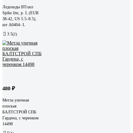
Ледоходы BTrace
Spike lite, р. L (EUR
38-42, US 5.5–8.5),
шт A0404- L
3.5
(2)
480 ₽
Метла уличная
плоская
БАЛТСТРОЙ СПБ
Гардена, с черенком
14498