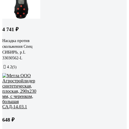
4 741 ₽
Насадка против
скольжения Спец
СИБИРЬ, р.L
33030562-L
4.2
(5)
648 ₽