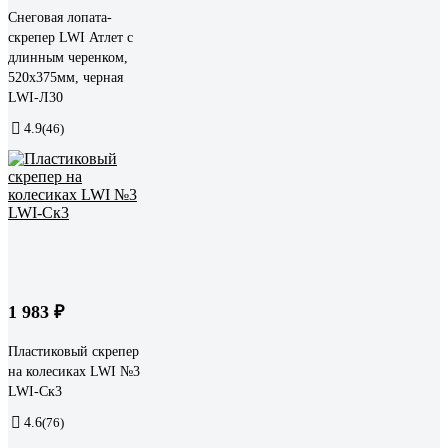
Снеговая лопата-
скрепер LWI Атлет с
длинным черенком,
520x375мм, черная
LWI-Л30
4.9
(46)
1 983 ₽
Пластиковый скрепер
на колесиках LWI №3
LWI-Ск3
4.6
(76)