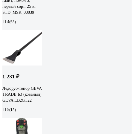
галит, помол 3,
первый сорт, 25 кг
STD_MSK_00039
4
(68)
1 231 ₽
Ледоруб-топор GEVA
TRADE Б3 (кованый)
GEVA LB2GT22
5
(15)