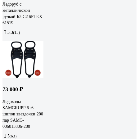
Ледоруб с
металлической
ручкой Б3 СИБРТЕХ
61519
3.3
(15)
73 000 ₽
Ледоходы
SAMGRUPP 6+6
шипов звездочки 200
пар SAMC-
006015806-200
5
(63)