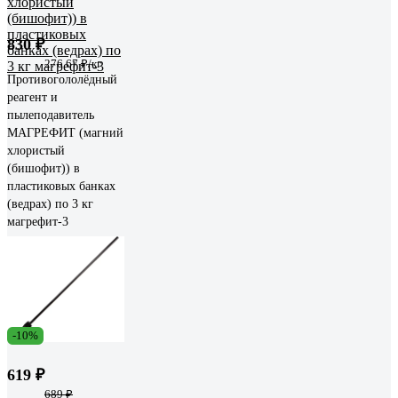
830 ₽
276.67 ₽/кг
Противогололёдный
реагент и
пылеподавитель
МАГРЕФИТ (магний
хлористый
(бишофит)) в
пластиковых банках
(ведрах) по 3 кг
магрефит-3
-10%
619 ₽
689 ₽