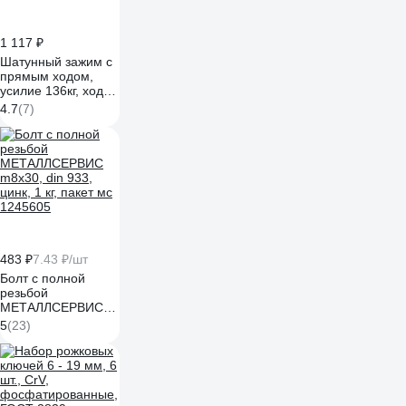
1 117 ₽
Шатунный зажим с
прямым ходом,
усилие 136кг, ход
32мм WOODWORK
4.7
(7)
GH-302-FM
483 ₽
7.43 ₽/шт
Болт с полной
резьбой
МЕТАЛЛСЕРВИС
m8x30, din 933,
5
(23)
цинк, 1 кг, пакет мс
1245605