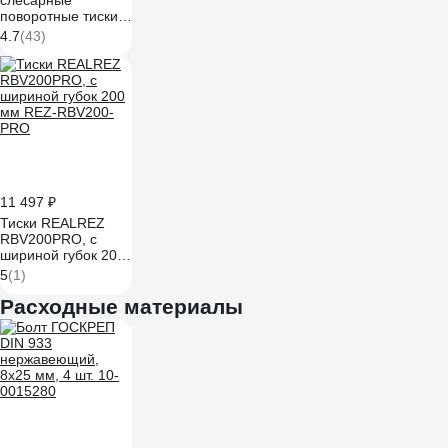
слесарные
поворотные тиски
Дело Техники
4.7
(43)
ТСМ-180 392480
11 497 ₽
Тиски REALREZ
RBV200PRO, с
шириной губок 200
мм REZ-RBV200-
5
(1)
PRO
Расходные материалы