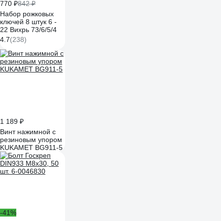
770 ₽
842 ₽
Набор рожковых
ключей 8 штук 6 -
22 Вихрь 73/6/5/4
4.7
(238)
1 189 ₽
Винт нажимной с
резиновым упором
KUKAMET BG911-5
-41%