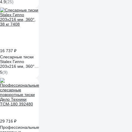
поворотные, с
4.9
(25)
наковальней, 200
мм WDK-BV200
16 737 ₽
Слесарные тиски
Stalex Гиппо
203x216 мм, 360°,
38 кг 7408
5
(9)
29 716 ₽
Профессиональные