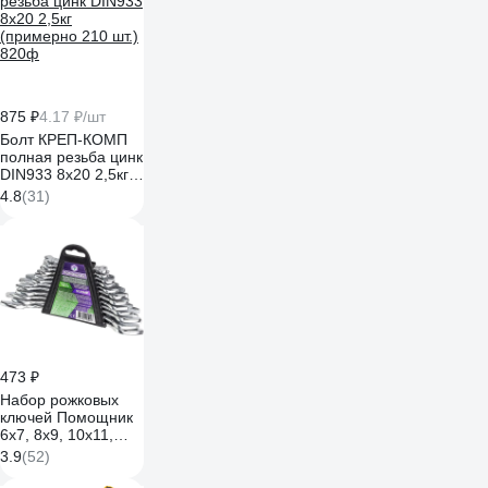
875 ₽
4.17 ₽/шт
Болт КРЕП-КОМП
полная резьба цинк
DIN933 8х20 2,5кг
(примерно 210 шт.)
4.8
(31)
820ф
473 ₽
Набор рожковых
ключей Помощник
6x7, 8x9, 10x11,
12x13, 14x15,
3.9
(52)
16x17, 18x19,
20x22, 21x23,