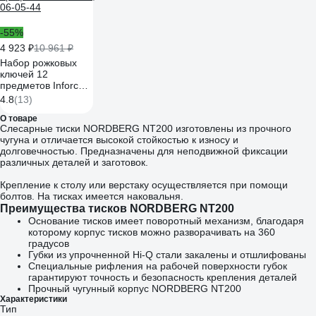
-55%
4 923 ₽
10 961 ₽
Набор рожковых
ключей 12
предметов Inforce,
Сталь Cr-V, 6-32мм,
4.8
(13)
профессиональный,
06-05-44
О товаре
Слесарные тиски NORDBERG NT200 изготовлены из прочного
чугуна и отличается высокой стойкостью к износу и
долговечностью. Предназначены для неподвижной фиксации
различных деталей и заготовок.
Крепление к столу или верстаку осуществляется при помощи
болтов. На тисках имеется наковальня.
Преимущества тисков NORDBERG NT200
Основание тисков имеет поворотный механизм, благодаря
которому корпус тисков можно разворачивать на 360
градусов
Губки из упрочненной Hi-Q стали закалены и отшлифованы
Специальные рифления на рабочей поверхности губок
гарантируют точность и безопасность крепления деталей
Прочный чугунный корпус NORDBERG NT200
Характеристики
Тип