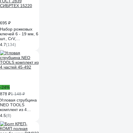
695 ₽
Набор рожковых
ключей 6 - 19 мм, 6
шт., CrV,
фосфатированные,
4.7
(134)
ГОСТ 2839
СИБРТЕХ 15220
-24%
878 ₽
1 148 ₽
Угловая струбцина
NEO TOOLS
комплект из 4
частей 45-492
4.5
(8)