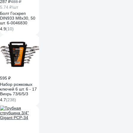
287 ₽
488 ₽
5.74 ₽/шт
Болт Госкреп
DIN933 М8х30, 50
шт. 6-0046830
4.9
(10)
595 ₽
Набор рожковых
ключей 6 шт. 6 - 17
Вихрь 73/6/5/3
4.7
(238)