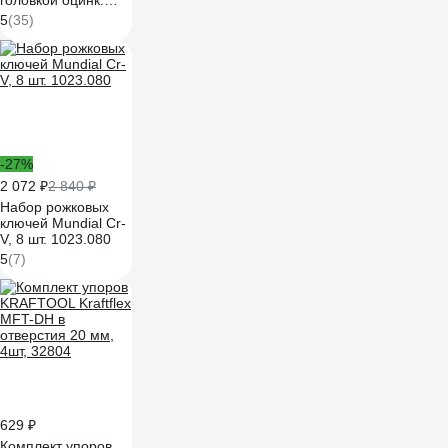
головкой оцинк.
М8x30, прочность
5
(35)
8.8, 30 шт 124013
-27%
2 072 ₽
2 840 ₽
Набор рожковых
ключей Mundial Cr-
V, 8 шт. 1023.080
5
(7)
629 ₽
Комплект упоров