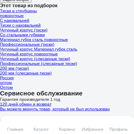
Этот товар из подборок
Тиски и струбцины
поворотные
С наковальней
Тиски с наковальней
Чугунный корпус (тиски)
Со стальными губками
Материал губок сталь поворотные
Профессиональные (тиски)
Чугунный корпус Материал губок сталь
Чугунный корпус поворотные
Чугунный корпус (слесарные тиски)
Профессиональные (слесарные тиски)
200 мм (тиски)
200 мм (слесарные тиски)
Россия
оптом
Оптом
Сервисное обслуживание
Гарантия производителя 1 год
120 дней обмен и возврат
Вы можете вернуть товар, который не был использован
Подробнее
Главная
Каталог
Корзина
Избранное
Профиль
Ремонт за 20 дней