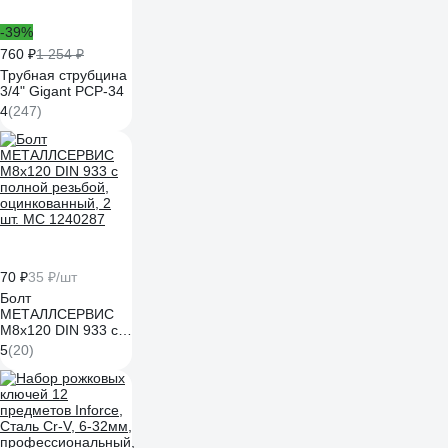
-39%
760 ₽
1 254 ₽
Трубная струбцина
3/4" Gigant PCP-34
4
(247)
70 ₽
35 ₽/шт
Болт
МЕТАЛЛСЕРВИС
M8x120 DIN 933 с
полной резьбой,
5
(20)
оцинкованный, 2
шт. МС 1240287