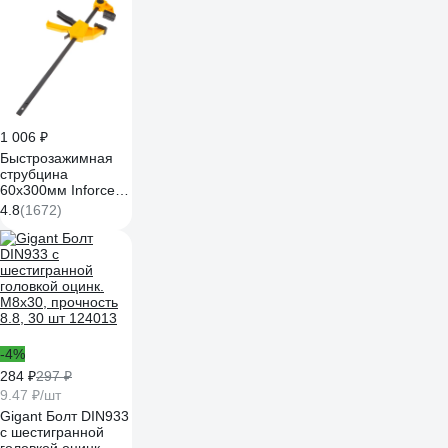
24x27, 25x28,
30x32 мм, 12
предметов
5122MP(57309)
1 006 ₽
Быстрозажимная
струбцина
60х300мм Inforce
06-03-34
4.8
(1672)
-4%
284 ₽
297 ₽
9.47 ₽/шт
Gigant Болт DIN933
с шестигранной