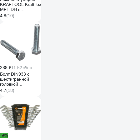
KRAFTOOL Kraftflex
MFT-DH в
отверстия 20 мм,
4.8
(10)
4шт, 32804
288 ₽
11.52 ₽/шт
Болт DIN933 с
шестигранной
головкой
оцинкованный
4.7
(18)
М8x40 мм, 25 шт,
коробка с окном
Tech-Kr Zitar
105210
-9%