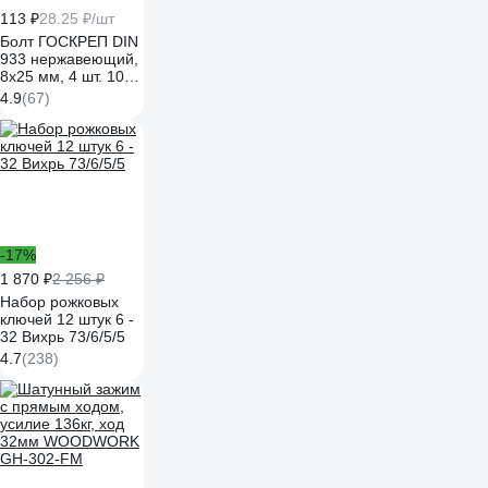
113 ₽
28.25 ₽/шт
Болт ГОСКРЕП DIN
933 нержавеющий,
8х25 мм, 4 шт. 10-
0015280
4.9
(67)
-17%
1 870 ₽
2 256 ₽
Набор рожковых
ключей 12 штук 6 -
32 Вихрь 73/6/5/5
4.7
(238)