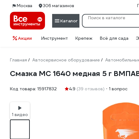
Москва
306 магазинов
Каталог
Акции
Инструмент
Крепеж
Всё для сада
Э
Главная
Автосервисное оборудование
Автомобильные
/
/
Смазка МС 1640 медная 5 г ВМПА
Код товара:
15917832
4.9
(39 отзывов)
1 вопрос
1 видео