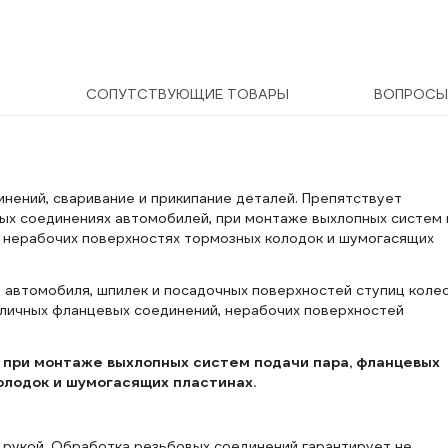
9
СОПУТСТВУЮЩИЕ ТОВАРЫ
ВОПРОС
нений, сваривание и прикипание деталей. Препятствует
вых соединениях автомобилей, при монтаже выхлопных систем 
а нерабочих поверхностях тормозных колодок и шумогасящих
автомобиля, шпилек и посадочных поверхностей ступиц колес
зличных фланцевых соединений, нерабочих поверхностей
 при монтаже выхлопных систем подачи пара, фланцевых
олодок и шумогасящих пластинах.
д рукой. Обработка резьбовых соединений гарантирует не