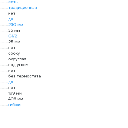
есть
традиционная
нет
да
230 мм
35 мм
G1/2
25 мм
нет
сбоку
округлая
под углом
нет
без термостата
да
нет
199 мм
406 мм
гибкая