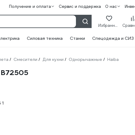
Получение и оплата
Сервис и поддержка
О нас
Инве
Избранное
лектрика
Силовая техника
Станки
Спецодежда и СИЗ
лета
Смесители
Для кухни
Однорычажные
Haiba
/
/
/
/
 HB72505