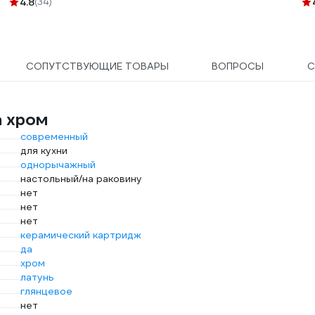
4.8
(34)
GS
СОПУТСТВУЮЩИЕ ТОВАРЫ
ВОПРОСЫ
С
a хром
современный
для кухни
однорычажный
настольный/на раковину
нет
нет
нет
керамический картридж
да
хром
латунь
глянцевое
нет