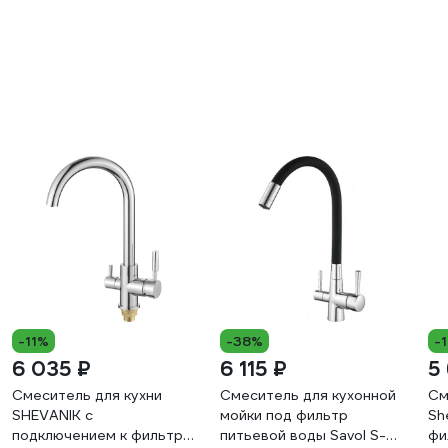
-11%
-38%
-
6 035 ₽
6 115 ₽
5
Смеситель для кухни
Смеситель для кухонной
См
SHEVANIK с
мойки под фильтр
Sh
подключением к фильтру
питьевой воды Savol S-
фи