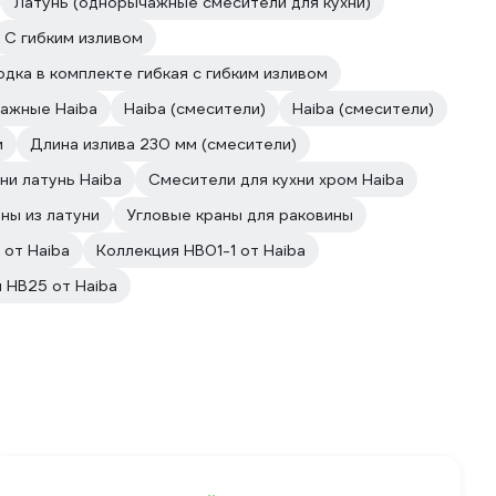
Латунь (однорычажные смесители для кухни)
С гибким изливом
дка в комплекте гибкая с гибким изливом
ажные Haiba
Haiba (смесители)
Haiba (смесители)
м
Длина излива 230 мм (смесители)
ни латунь Haiba
Смесители для кухни хром Haiba
ны из латуни
Угловые краны для раковины
 от Haiba
Коллекция HB01-1 от Haiba
 HB25 от Haiba