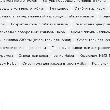
а в комплекте гибкая
Латунь Подводка в комплекте гибкая
водка в комплекте гибкая
Глянцевое
C гибким изливом
рный клапан керамический картридж с гибким изливом
Подво
вом
Покрытие хром с гибким изливом
Смесители однорыч
есители с поворотным изливом Haiba
Хром с гибким изливо
ина излива 230 мм (смесители для кухни)
Смесители для кух
 смесители для раковины
Глянцевые смесители для ракови
 хромом
Смесители керамические Haiba
Коллекция HB13-1
вом Haiba
Смесители для раковины хром Haiba
Коллекция