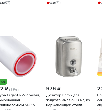
S128L
4.9
(67)
4.8
(71)
4.8
(1
35%
82 ₽
976 ₽
231 
91 ₽/м
уба Gigant PP-R белая,
Дозатор Brimix для
Бордю
мированная
жидкого мыла 500 мл, из
самокл
екловолокном SDR 6
нержавеющей стали,
акрило
N25) 25x4.2 мм, 2 м
цвет САТИН. 614
мм 104