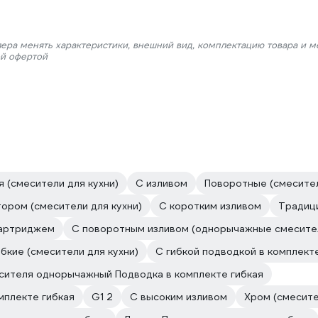
лера менять характеристики, внешний вид, комплектацию товара и м
ой офертой
 (смесители для кухни)
С изливом
Поворотные (смесител
ором (смесители для кухни)
С коротким изливом
Традици
картриджем
С поворотным изливом (однорычажные смесител
ибкие (смесители для кухни)
С гибкой подводкой в комплект
сителя однорычажный Подводка в комплекте гибкая
мплекте гибкая
G1 2
С высоким изливом
Хром (смесите