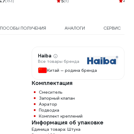
4.7
(153)
5
(5)
4.1
(2
G-8
ПОСОБЫ ПОЛУЧЕНИЯ
АНАЛОГИ
СЕРВИС
Haiba
Все товары бренда
Китай — родина бренда
Комплектация
Смеситель
Запорный клапан
Аэратор
Подводка
Комплект креплений
Информация об упаковке
Единица товара: Штука