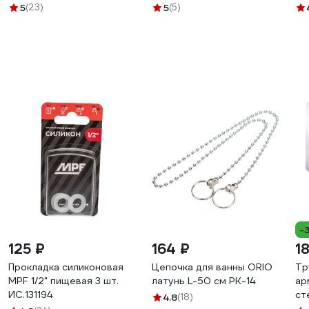
питьевой воды, хром S168
L1806-01
5
(23)
5
(5)
-
125 ₽
164 ₽
1
Прокладка силиконовая
Цепочка для ванны ORIO
Тр
MPF 1/2" пищевая 3 шт.
латунь L-50 см РК-14
ар
ИС.131194
ст
4.8
(18)
(P