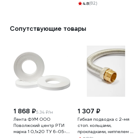
S228L
4.8
(82)
Сопутствующие товары
1 868 ₽
1 307 ₽
5.34 ₽/м
Лента ФУМ ООО
Гибкая подводка с 2-мя
Поволжский центр РТИ
стоп. кольцами,
марка 1 0,1x20 ТУ 6-05-
прокладками, ниппелем и
1388-86 4680687030185
гайками 1" Kofulso KF