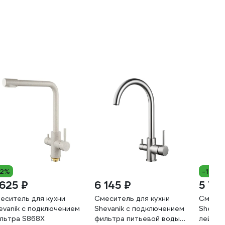
12%
-11%
 625 ₽
6 145 ₽
5 719
еситель для кухни
Смеситель для кухни
Смесит
evanik с подключением
Shevanik с подключением
Shevan
льтра S868X
фильтра питьевой воды
лейкой