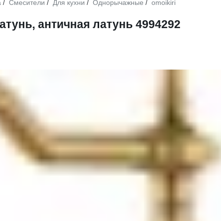
а
Смесители
Для кухни
Однорычажные
omoikiri
/
/
/
/
атунь, античная латунь 4994292