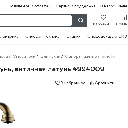
Получение и оплата
Сервис и поддержка
О нас
Инве
Избранное
лектрика
Силовая техника
Станки
Спецодежда и СИЗ
лета
Смесители
Для кухни
Однорычажные
omoikiri
/
/
/
/
тунь, античная латунь 4994009
В избранное
Сравнить