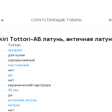
Ы
4
СОПУТСТВУЮЩИЕ ТОВАРЫ
В
ri Tottori-AB латунь, античная латун
Tottori
прованс
для кухни
однорычажный
настольный
нет
да
нет
керамический картридж
35 мм
да
античная латунь
латунь
нет