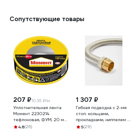
Сопутствующие товары
207 ₽
1 307 ₽
10.35 ₽/м
Уплотнительная лента
Гибкая подводка с 2-мя
Момент 2230214
стоп. кольцами,
тефлоновая, ФУМ, 20 м
прокладками, ниппелем и
3049500
гайками 1" Kofulso KF
4.8
(26)
5
(29)
25/1000 г/ш