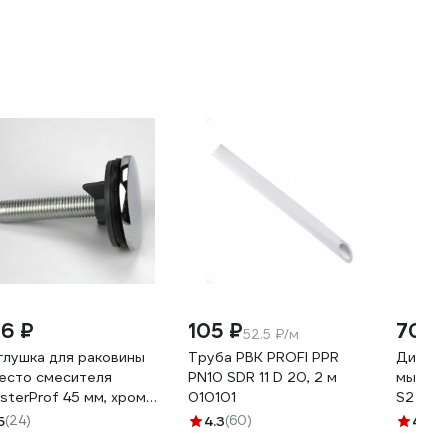
16 ₽
105 ₽
700 
52.5 ₽/м
глушка для раковины
Труба РВК PROFI PPR
Диспен
есто смесителя
PN10 SDR 11 D 20, 2 м
мыла Vi
sterProf 45 мм, хром
010101
S2
.030202
5
(24)
4.3
(60)
4.1
(3