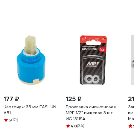
177 ₽
125 ₽
2
Картридж 35 мм FASHUN
Прокладка силиконовая
За
A51
MPF 1/2" пищевая 3 шт.
вм
ИС.131194
Ma
5
(10)
ТД
4.8
(34)