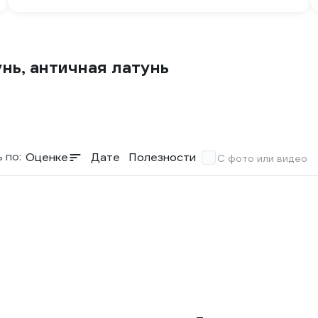
унь, античная латунь
 по:
Оценке
Дате
Полезности
С фото или видео