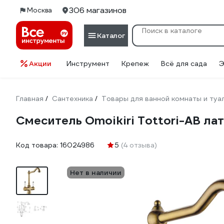
306 магазинов
Москва
Каталог
Акции
Инструмент
Крепеж
Всё для сада
Э
Главная
Сантехника
Товары для ванной комнаты и туа
/
/
Смеситель Omoikiri Tottori-AB ла
Код товара:
16024986
5
(4 отзыва)
Нет в наличии