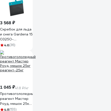
3 568 ₽
Скребок для льда
и снега Gardena 15
03250-
20.000.00
4.6
(36)
1 045 ₽
41.8 ₽/кг
Противогололедный
реагент Мастер
Роуд, мешок 25кг
реагент-25кг
4.8
(155)