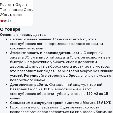
Реагент Gigant
Техническая Соль
20кг, мешок
GSAL-02
5
(2)
О товаре
Основные преимущества
: С весом всего 4 кг, этот
Легкий и маневренный
снегоуборщик легко перемещается даже по самым
сложным участкам.
: С шириной
Эффективность и производительность
захвата 30 см и высотой захвата 15 см, он позволит вам
быстро и эффективно убирать снег с дорожек и
дворов
Дальность выброса снега достигает 5 метров,
.
что позволяет наблюдать за чистотой вокруг без лишних
усилий.
снега с помощью
Регулируйте сторону выброса
поворотного шнека.
Оснащенный аккумуляторной
Долговечная работа:
батареей Li-Ion на 18 В и емкостью 4 Ач, этот
снегоуборщик обеспечит уборку снега на
150 м2 за 15
минут.
Совместим с аккумуляторной системой Макита 18V LXT.
Простота в использовании: Один режим скорости
позволяет вам сосредоточиться на процессе уборки, не