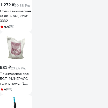
1 272 ₽
50.88 ₽/кг
Соль техническая
UOKSA №3, 25кг
3332
4.4
(18)
581 ₽
23.24 ₽/кг
Техническая соль
БСТ-МИНЕРАЛС
галит, помол 3,
первый сорт, 25 кг
4
(68)
STD_MSK_00039