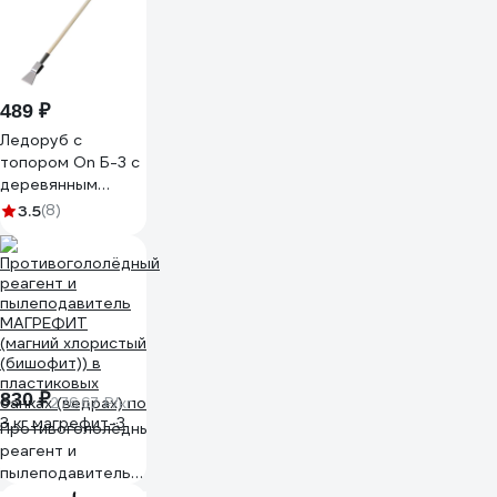
489 ₽
Ледоруб с
топором On Б-3 с
деревянным
черенком, п/о 24-
3.5
(8)
03-018
830 ₽
276.67 ₽/кг
Противогололёдный
реагент и
пылеподавитель
МАГРЕФИТ