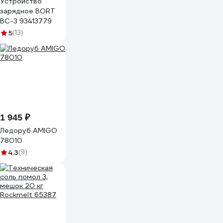
Устройство
зарядное BORT
BC-3 93413779
5
(13)
1 945 ₽
Ледоруб AMIGO
78010
4.3
(9)