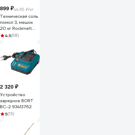
899 ₽
44.95 ₽/кг
Техническая соль
помол 3, мешок
20 кг Rockmelt
65387
4.5
(58)
2 320 ₽
Устройство
зарядное BORT
BC-2 93413762
5
(13)