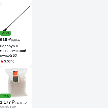
-10%
619 ₽
689 ₽
Ледоруб с
металлической
ручкой Б3
СИБРТЕХ 61519
3.3
(15)
-16%
1 177 ₽
1 400 ₽
58.85 ₽/кг