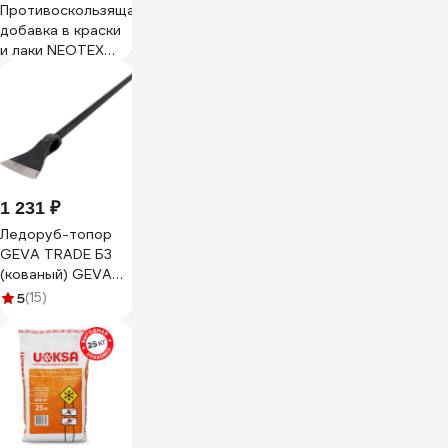
Противоскользящая
добавка в краски
и лаки NEOTEX
ANTISKID M 25гр
11060025
1 231 ₽
Ледоруб-топор
GEVA TRADE Б3
(кованый) GEVA
LB2GT22
5
(15)