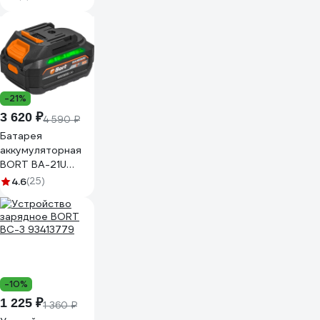
GSAL-03
-21%
3 620 ₽
4 590 ₽
Батарея
аккумуляторная
BORT BA-21U
93415926
4.6
(25)
-10%
1 225 ₽
1 360 ₽