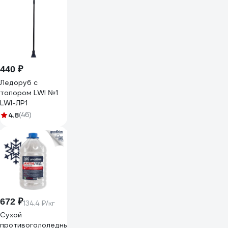
(магний хлористый
(бишофит)) в
пластиковых
банках (ведрах) по
3 кг магрефит-3
440 ₽
Ледоруб с
топором LWI №1
LWI-ЛР1
4.8
(46)
672 ₽
134.4 ₽/кг
Сухой
противогололедный