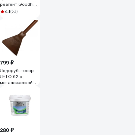
реагент Goodhim
в канистре, 5кг
4.1
(53)
44688
799 ₽
Ледоруб-топор
ЛЕТО б2 с
металлической
ручкой 2195
280 ₽