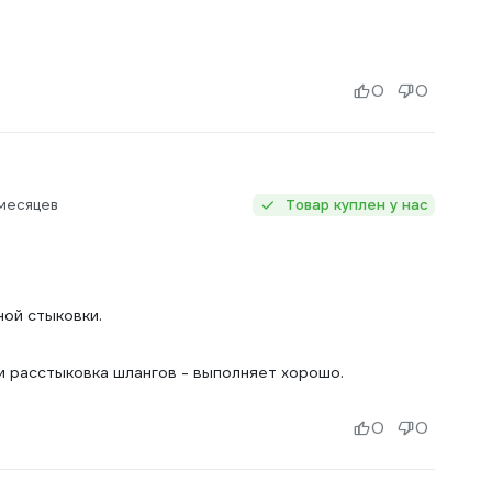
0
0
месяцев
Товар куплен у нас
ой стыковки.
и расстыковка шлангов - выполняет хорошо.
0
0