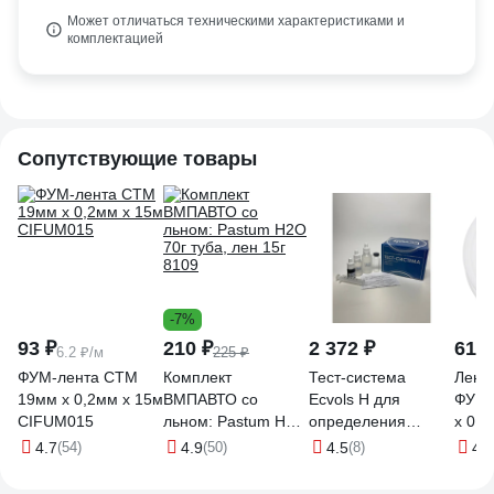
Может отличаться техническими характеристиками и
комплектацией
Сопутствующие товары
-7%
93 ₽
210 ₽
2 372 ₽
61 ₽
6.2 ₽/м
225 ₽
ФУМ-лента СТМ
Комплект
Тест-система
Лента
19мм х 0,2мм х 15м
ВМПАВТО со
Ecvols H для
ФУМ 
CIFUM015
льном: Pastum H2O
определения
х 0,
70г туба, лен 15г
общей жесткости
вода
4.7
(54)
4.9
(50)
4.5
(8)
4.9
8109
воды 0-20 мг. экв/л,
008-
50 тестов