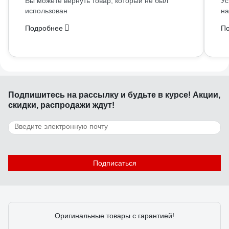
Вы можете вернуть товар, который не был
Ус
использован
на
Подробнее
П
Подпишитесь
на рассылку
и будьте в курсе! Акции,
скидки, распродажи ждут!
Подписаться
Оригинальные товары с гарантией!