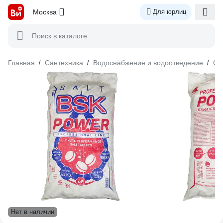
Москва
Для юрлиц
Поиск в каталоге
Главная
/
Сантехника
/
Водоснабжение и водоотведение
/
Си
Нет в наличии