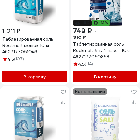
-18%
-12%
749 ₽
1 011 ₽
910 ₽
Таблетированная соль
Таблетированная соль
Rockmelt мешок 10 кг
Rockmelt 4-в-1, пакет 10кг
4627177051046
4627177050858
4.6
(107)
4.5
(114)
В корзину
В корзину
Нет в наличии