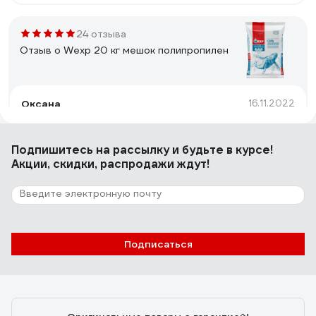
24 отзыва
Отзыв о Wexp 20 кг мешок полипропилен
Оксана
16.11.2022
Соль замечательная, без крошки, вся целенькая.
Жаль, что с поставками перебои и ее периодически
Подпишитесь
на рассылку
и будьте в курсе!
нет в продаже.
Акции, скидки, распродажи ждут!
10 отзывов
Отзыв о Gigant 20 кг
Подписаться
Андрей
01.03.2025
Все