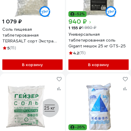
-52%
940 ₽
1 079 ₽
1 155 ₽
1 960 ₽
Соль пищевая
Универсальная
таблетированная
таблетированная соль
TERRASALT сорт Экстра
Gigant мешок 25 кг GTS-25
25кг., Варница, для
5
(15)
использования в системах
4.2
(15)
умягчения и подготовки
воды 0036
В корзину
В корзину
-26%