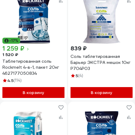
-17%
1 259 ₽
839 ₽
1 520 ₽
Соль таблетированная
Таблетированная соль
Барьер ЭКСТРА мешок 10кг
Rockmelt 4-в-1, пакет 20кг
Р704Р03
4627177050834
5
(4)
4.5
(114)
В корзину
В корзину